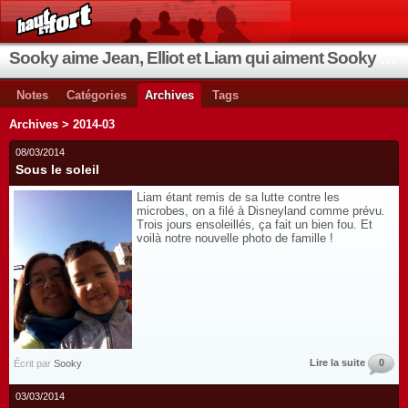
Sooky aime Jean, Elliot et Liam qui aiment Sooky qui aime Jean...
Notes
Catégories
Archives
Tags
Archives > 2014-03
08/03/2014
Sous le soleil
Liam étant remis de sa lutte contre les
microbes, on a filé à Disneyland comme prévu.
Trois jours ensoleillés, ça fait un bien fou. Et
voilà notre nouvelle photo de famille !
Lire la suite
0
Écrit par
Sooky
03/03/2014