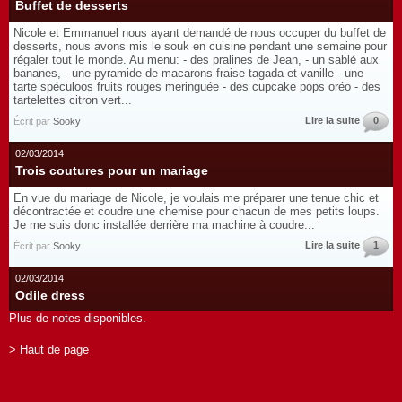
Buffet de desserts
Nicole et Emmanuel nous ayant demandé de nous occuper du buffet de
desserts, nous avons mis le souk en cuisine pendant une semaine pour
régaler tout le monde. Au menu: - des pralines de Jean, - un sablé aux
bananes, - une pyramide de macarons fraise tagada et vanille - une
tarte spéculoos fruits rouges meringuée - des cupcake pops oréo - des
tartelettes citron vert...
Lire la suite
0
Écrit par
Sooky
02/03/2014
Trois coutures pour un mariage
En vue du mariage de Nicole, je voulais me préparer une tenue chic et
décontractée et coudre une chemise pour chacun de mes petits loups.
Je me suis donc installée derrière ma machine à coudre...
Lire la suite
1
Écrit par
Sooky
02/03/2014
Odile dress
Plus de notes disponibles.
> Haut de page