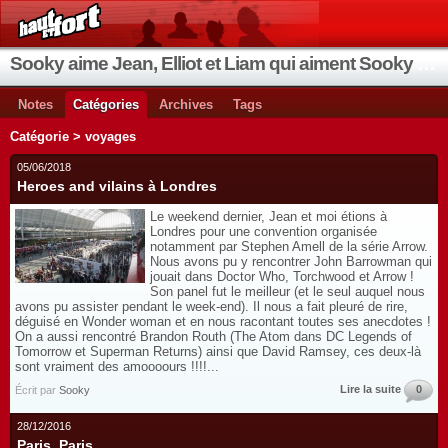
Sooky aime Jean, Elliot et Liam qui aiment Sooky qui aime Jean...
Notes
Catégories
Archives
Tags
Catégorie > voyages
05/06/2018
Heroes and vilains à Londres
Le weekend dernier, Jean et moi étions à
Londres pour une convention organisée
notamment par Stephen Amell de la série Arrow.
Nous avons pu y rencontrer John Barrowman qui
jouait dans Doctor Who, Torchwood et Arrow !
Son panel fut le meilleur (et le seul auquel nous
avons pu assister pendant le week-end). Il nous a fait pleuré de rire,
déguisé en Wonder woman et en nous racontant toutes ses anecdotes !
On a aussi rencontré Brandon Routh (The Atom dans DC Legends of
Tomorrow et Superman Returns) ainsi que David Ramsey, ces deux-là
sont vraiment des amoooours !!!!...
Lire la suite
0
Écrit par
Sooky
28/12/2016
Paris, Paris