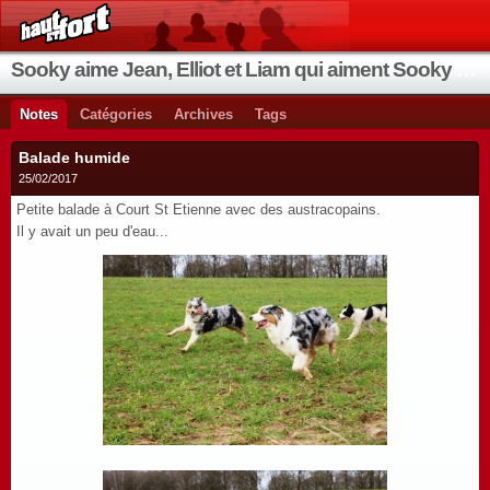
Sooky aime Jean, Elliot et Liam qui aiment Sooky qui aime Jean...
Notes
Catégories
Archives
Tags
Balade humide
25/02/2017
Petite balade à Court St Etienne avec des austracopains.
Il y avait un peu d'eau...