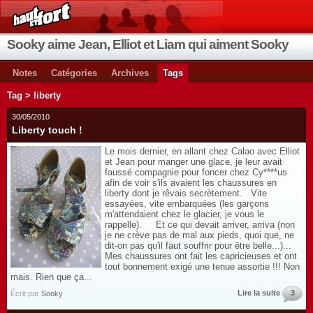
Sooky aime Jean, Elliot et Liam qui aiment Sooky qui aime Jean...
Notes
Catégories
Archives
Tags
Tag > liberty
30/05/2010
Liberty touch !
Le mois dernier, en allant chez Calao avec Elliot
et Jean pour manger une glace, je leur avait
faussé compagnie pour foncer chez Cy****us
afin de voir s'ils avaient les chaussures en
liberty dont je rêvais secrètement. Vite
essayées, vite embarquées (les garçons
m'attendaient chez le glacier, je vous le
rappelle). Et ce qui devait arriver, arriva (non
je ne crève pas de mal aux pieds, quoi que, ne
dit-on pas qu'il faut souffrir pour être belle...)...
Mes chaussures ont fait les capricieuses et ont
tout bonnement exigé une tenue assortie !!! Non
mais. Rien que ça...
Lire la suite
3
Écrit par
Sooky