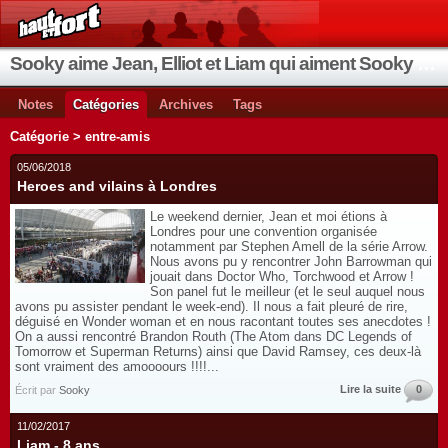
Sooky aime Jean, Elliot et Liam qui aiment Sooky qui aime Jean...
Notes
Catégories
Archives
Tags
Catégorie > entre-amis
05/06/2018
Heroes and vilains à Londres
Le weekend dernier, Jean et moi étions à
Londres pour une convention organisée
notamment par Stephen Amell de la série Arrow.
Nous avons pu y rencontrer John Barrowman qui
jouait dans Doctor Who, Torchwood et Arrow !
Son panel fut le meilleur (et le seul auquel nous
avons pu assister pendant le week-end). Il nous a fait pleuré de rire,
déguisé en Wonder woman et en nous racontant toutes ses anecdotes !
On a aussi rencontré Brandon Routh (The Atom dans DC Legends of
Tomorrow et Superman Returns) ainsi que David Ramsey, ces deux-là
sont vraiment des amoooours !!!!...
Lire la suite
0
Écrit par
Sooky
11/02/2017
Liam - 8 ans