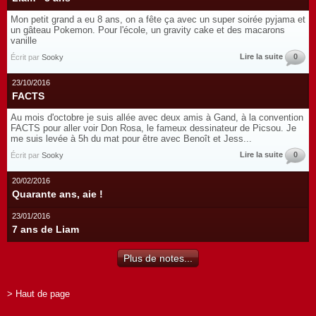
Mon petit grand a eu 8 ans, on a fête ça avec un super soirée pyjama et
un gâteau Pokemon. Pour l'école, un gravity cake et des macarons
vanille
Lire la suite
0
Écrit par
Sooky
23/10/2016
FACTS
Au mois d'octobre je suis allée avec deux amis à Gand, à la convention
FACTS pour aller voir Don Rosa, le fameux dessinateur de Picsou. Je
me suis levée à 5h du mat pour être avec Benoît et Jess...
Lire la suite
0
Écrit par
Sooky
20/02/2016
Quarante ans, aie !
23/01/2016
7 ans de Liam
Plus de notes...
> Haut de page