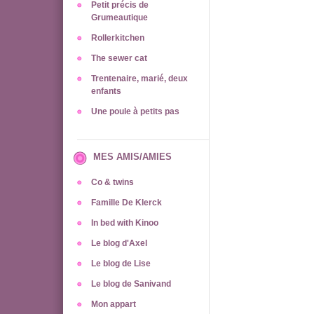
Petit précis de
Grumeautique
Rollerkitchen
The sewer cat
Trentenaire, marié, deux
enfants
Une poule à petits pas
MES AMIS/AMIES
Co & twins
Famille De Klerck
In bed with Kinoo
Le blog d'Axel
Le blog de Lise
Le blog de Sanivand
Mon appart