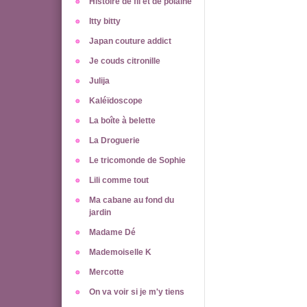
Histoire de fil et de polaine
Itty bitty
Japan couture addict
Je couds citronille
Julija
Kaléïdoscope
La boîte à belette
La Droguerie
Le tricomonde de Sophie
Lili comme tout
Ma cabane au fond du
jardin
Madame Dé
Mademoiselle K
Mercotte
On va voir si je m'y tiens