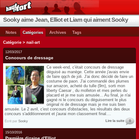
Sooky aime Jean, Elliot et Liam qui aiment Sooky qui aime Jean...
Notes
Catégories
Archives
Tags
Catégorie > nail-art
12/03/2017
Concours de dressage
Ce week-end, c'était concours de dressage
déguisé au manège. Cette année j'avais envie
de faire qqch de joli. J'ai donc décidé de faire un
costume de paon. J'ai commandé des plumes
sur amazon, acheté du tulle (9m), sorti mon
liberty Caesar , du molleton et mes perles du
placard et je me suis amusée... Au final, je n'ai
gagné ni le concours du déguisement le plus
original ni de dressage mais je me suis bien
amusée. Le 2 avril, c'est concours d'obstacles, les résultats des deux
concours s'additionneront et j'aurai mon classement final....
Lire la suite
0
Écrit par
Sooky
15/10/2016
Première dizaine d'Elliot