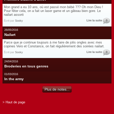
Mon grand a eu 10 ans, où est passé mon bébé ??? Oh mon Dieu !
Pour fêter cela, on a fait un laser game et un gâteau bien gore. Le
nailart assorti
Lire la suite
0
Écrit par
Sooky
26/05/2016
Nailart
Parce que je continue toujours à me faire de jolis ongles avec mes
copines Vero et Constance, on fait régulièrement des soirées nailart.
Lire la suite
0
Écrit par
Sooky
24/04/2016
Broderies en tous genres
01/03/2016
In the army
Plus de notes...
> Haut de page