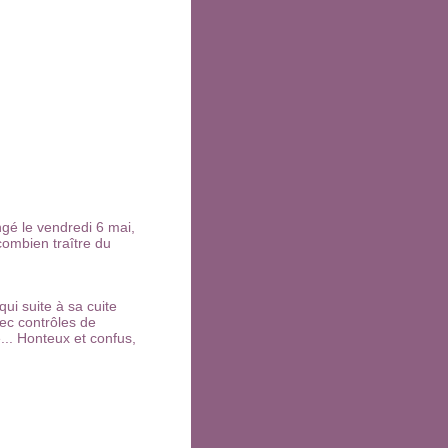
gé le vendredi 6 mai,
combien traître du
ui suite à sa cuite
vec contrôles de
... Honteux et confus,