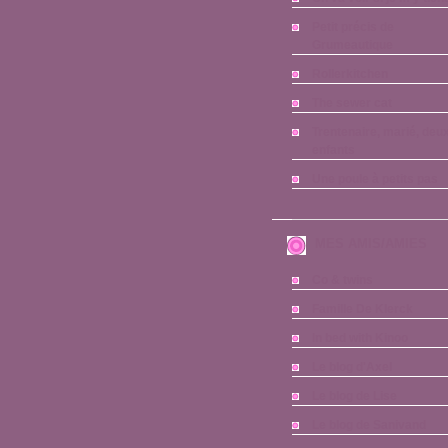
Petit précis de
Grumeautique
Rollerkitchen
The sewer cat
Trentenaire, marié, deu
enfants
Une poule à petits pas
MES AMIS/AMIES
Co & twins
Famille De Klerck
In bed with Kinoo
Le blog d'Axel
Le blog de Lise
Le blog de Sanivand