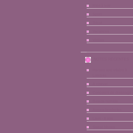
Rien à voir
Sport
Tricot
Vacances
Vidéos
NOTES RÉCENTES
Heroes and vilains à
Londres
A cheval
Concours de dressage
Balade humide
Austra-broderies
Liam - 8 ans
Sweat bisous