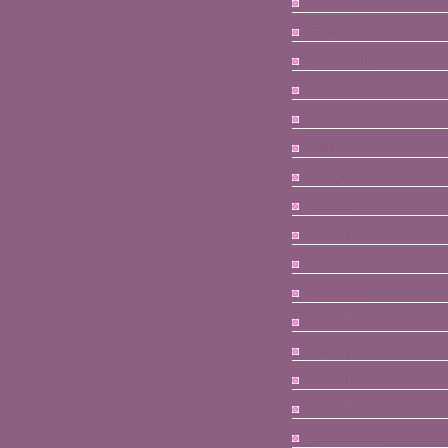
Disney
Enfant
Entre amis
Faire-parts
Famille
Flex
Gadgets
Islande
Loisirs
Loki
Macarons
Maison
Mariage
Nail art
Petits mots
Rénovations