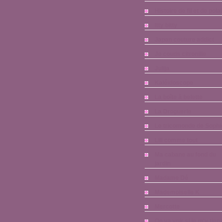
Histoire de fil et de pola
Itty bitty
Japan couture addict
Je couds citronille
Julija
Kaléïdoscope
La boîte à belette
La Droguerie
Le tricomonde de Sophi
Lili comme tout
Ma cabane au fond du
jardin
Madame Dé
Mademoiselle K
Mercotte
On va voir si je m'y tien