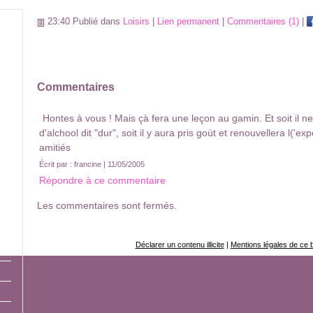
23:40 Publié dans
Loisirs
|
Lien permanent
|
Commentaires (1)
|
Commentaires
Hontes à vous ! Mais çà fera une leçon au gamin. Et soit il n
d'alchool dit "dur", soit il y aura pris goùt et renouvellera l('ex
amitiés
Écrit par : francine | 11/05/2005
Répondre à ce commentaire
Les commentaires sont fermés.
Déclarer un contenu illicite
|
Mentions légales de ce 