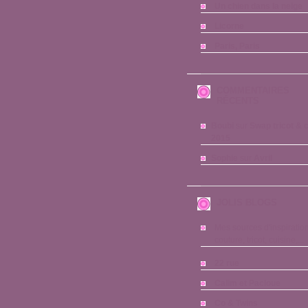
Un chien dans la neige
Licorne
Paris, Paris
COMMENTAIRES
RÉCENTS
Boubi
sur
Swap tricot & 
2015
Sophie
sur
Avril
JOLIS BLOGS
Mes sources d'inspiration
couture, tricot, cuisine,...
22 rue
Calim et Pacloue
Co & Twins