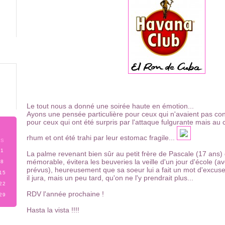
Le tout nous a donné une soirée haute en émotion...
Ayons une pensée particulière pour ceux qui n'avaient pas con
pour ceux qui ont été surpris par l'attaque fulgurante mais au 
rhum et ont été trahi par leur estomac fragile...
S
1
La palme revenant bien sûr au petit frère de Pascale (17 ans) q
mémorable, évitera les beuveries la veille d'un jour d'école (a
8
prévus), heureusement que sa soeur lui a fait un mot d'excuse
15
il jura, mais un peu tard, qu'on ne l'y prendrait plus...
22
RDV l'année prochaine !
29
Hasta la vista !!!!