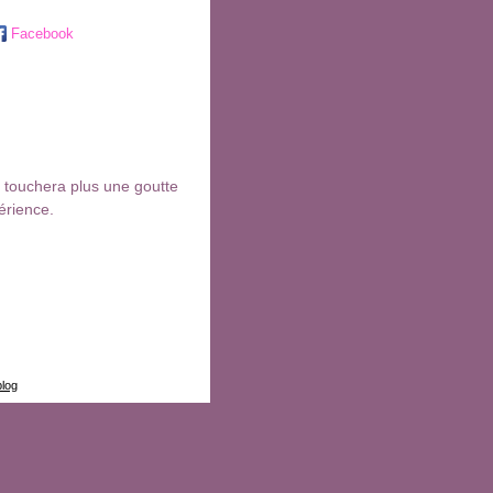
Facebook
e touchera plus une goutte
périence.
blog