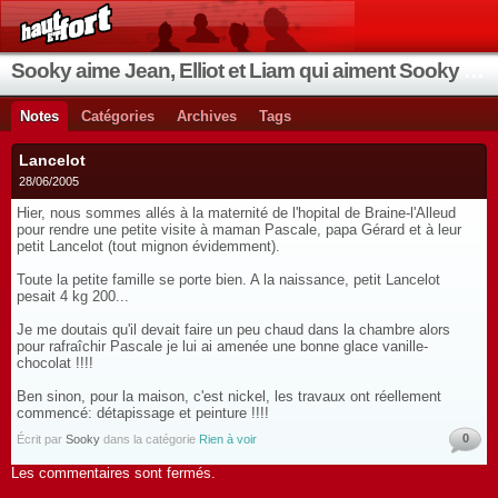
Sooky aime Jean, Elliot et Liam qui aiment Sooky qui aime Jean...
Notes
Catégories
Archives
Tags
Lancelot
28/06/2005
Hier, nous sommes allés à la maternité de l'hopital de Braine-l'Alleud
pour rendre une petite visite à maman Pascale, papa Gérard et à leur
petit Lancelot (tout mignon évidemment).
Toute la petite famille se porte bien. A la naissance, petit Lancelot
pesait 4 kg 200...
Je me doutais qu'il devait faire un peu chaud dans la chambre alors
pour rafraîchir Pascale je lui ai amenée une bonne glace vanille-
chocolat !!!!
Ben sinon, pour la maison, c'est nickel, les travaux ont réellement
commencé: détapissage et peinture !!!!
0
Écrit par
Sooky
dans la catégorie
Rien à voir
Les commentaires sont fermés.