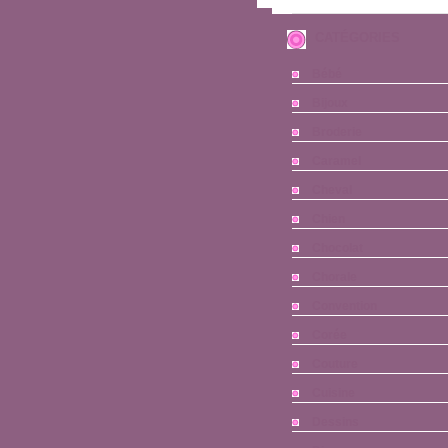
CATÉGORIES
Bébé
Bijoux
Broderie
Caramel
Cheval
Chien
Chocolat
Chorale
Convention
Corée
Couture
Cuisine
Dessins