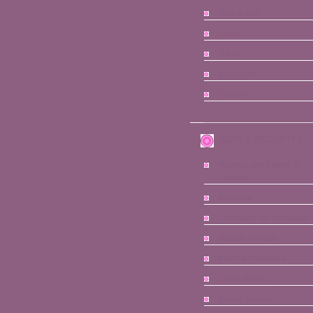
Rien à voir
Sport
Tricot
Vacances
Vidéos
NOTES RÉCENTES
Heroes and vilains à
Londres
A cheval
Concours de dressage
Balade humide
Austra-broderies
Liam - 8 ans
Sweat bisous