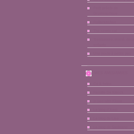
Petit précis de
Grumeautique
Rollerkitchen
The sewer cat
Trentenaire, marié, deu
enfants
Une poule à petits pas
MES AMIS/AMIES
Co & twins
Famille De Klerck
In bed with Kinoo
Le blog d'Axel
Le blog de Lise
Le blog de Sanivand