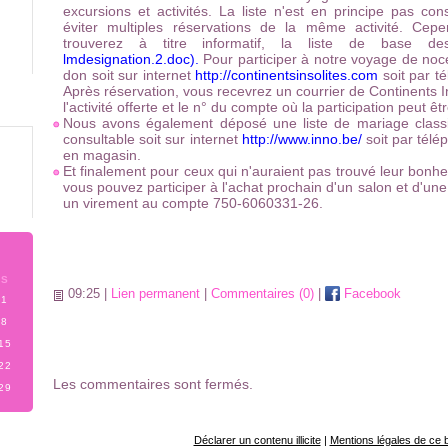
excursions et activités. La liste n'est en principe pas con
éviter multiples réservations de la même activité. Cep
trouverez à titre informatif, la liste de base des 
lmdesignation.2.doc
).
Pour participer à notre voyage de noce
don soit sur internet
http://continentsinsolites.com
soit par t
Après réservation, vous recevrez un courrier de Continents I
l'activité offerte et le n° du compte où la participation peut êt
Nous avons également déposé une liste de mariage classiq
consultable soit sur internet
http://www.inno.be/
soit par télé
en magasin.
Et finalement pour ceux qui n'auraient pas trouvé leur bonhe
vous pouvez participer à l'achat prochain d'un salon et d'une
un virement au compte 750-6060331-26.
S
09:25 |
Lien permanent
|
Commentaires (0)
|
Facebook
1
8
15
22
Les commentaires sont fermés.
29
Déclarer un contenu illicite
|
Mentions légales de ce 