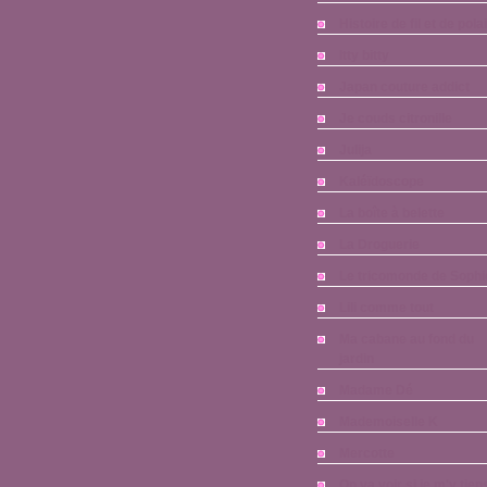
Histoire de fil et de pola
Itty bitty
Japan couture addict
Je couds citronille
Julija
Kaléïdoscope
La boîte à belette
La Droguerie
Le tricomonde de Sophi
Lili comme tout
Ma cabane au fond du
jardin
Madame Dé
Mademoiselle K
Mercotte
On va voir si je m'y tien