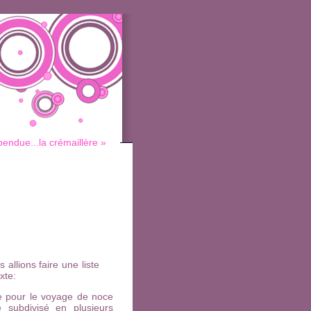
 pendue...la crémaillère »
llions faire une liste
xte:
e pour le voyage de noce
 subdivisé en plusieurs