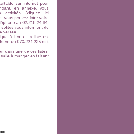
sultable sur internet pour
endant, en annexe, vous
activités (cliquez ici
, vous pouvez faire votre
éléphone au 02/218.24.84.
nsolites vous informant de
re versée.
ue à l'Inno. La liste est
phone au 070/224.225 soit
ur dans une de ces listes,
 salle à manger en faisant
blog