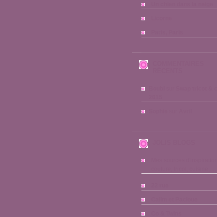
Un chien dans la neige
Licorne
Paris, Paris
COMMENTAIRES
RÉCENTS
Boubi
sur
Swap tricot & 
2015
Sophie
sur
Avril
JOLIS BLOGS
Mes sources d'inspiration
couture, tricot, cuisine,...
22 rue
Calim et Pacloue
Co & Twins