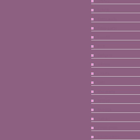
Disney
Enfant
Entre amis
Faire-parts
Famille
Flex
Gadgets
Islande
Loisirs
Loki
Macarons
Maison
Mariage
Nail art
Petits mots
Rénovations