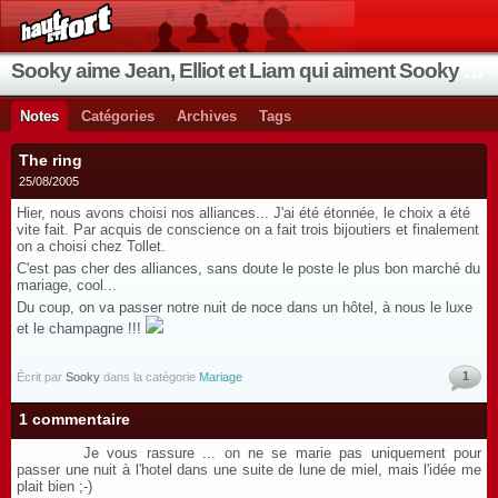
Sooky aime Jean, Elliot et Liam qui aiment Sooky qui aime Jean...
Notes
Catégories
Archives
Tags
The ring
25/08/2005
Hier, nous avons choisi nos alliances... J'ai été étonnée, le choix a été
vite fait. Par acquis de conscience on a fait trois bijoutiers et finalement
on a choisi chez Tollet.
C'est pas cher des alliances, sans doute le poste le plus bon marché du
mariage, cool...
Du coup, on va passer notre nuit de noce dans un hôtel, à nous le luxe
et le champagne !!!
1
Écrit par
Sooky
dans la catégorie
Mariage
1 commentaire
Je vous rassure ... on ne se marie pas uniquement pour
passer une nuit à l'hotel dans une suite de lune de miel, mais l'idée me
plait bien ;-)