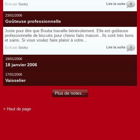
Lire la suite
0
Écrit par
Sooky
23/01/2006
Goûteuse professionnelle
Juste pour dire que Bouba travaille bénévolement. Elle est goûteuse
professionnelle de biscuits pour chiens faits maison...Ils sont très bons
et sains. Si vous voulez faire plaisir à votre...
Lire la suite
3
Écrit par
Sooky
19/01/2006
18 janvier 2006
17/01/2006
Vaisselier
Plus de notes...
> Haut de page