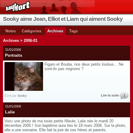
Sooky aime Jean, Elliot et Liam qui aiment Sooky qui aime Jean...
Notes
Catégories
Archives
Tags
Archives > 2006-01
31/01/2006
Portraits
Figaro et Bouba, nos deux petits loulous... Ne
sont-ils pas mignons ?
Lire la suite
1
Écrit par
Sooky
31/01/2006
Lalie
Voici une photo de ma toute petite filleule, Lalie née le mardi 20
décembre 2005 ! Son baptême aura lieu le 19 mars 2006. Sur la photo,
elle a une semaine. Elle fait la joie de ses frères et parents.