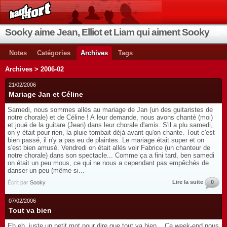
Sooky aime Jean, Elliot et Liam qui aiment Sooky qui aime Jean...
Notes
Catégories
Archives
Tags
Archives > 2006-02
21/02/2006
Mariage Jan et Céline
Samedi, nous sommes allés au mariage de Jan (un des guitaristes de
notre chorale) et de Céline ! A leur demande, nous avons chanté (moi)
et joué de la guitare (Jean) dans leur chorale d'amis. S'il a plu samedi,
on y était pour rien, la pluie tombait déjà avant qu'on chante. Tout c'est
bien passé, il n'y a pas eu de plaintes. Le mariage était super et on
s'est bien amusé. Vendredi on était allés voir Fabrice (un chanteur de
notre chorale) dans son spectacle... Comme ça a fini tard, ben samedi
on était un peu mous, ce qui ne nous a cependant pas empêchés de
danser un peu (même si...
Lire la suite
0
Écrit par
Sooky
07/02/2006
Tout va bien
Eh eh, juste un petit mot pour dire que tout va bien... Ce week-end nous