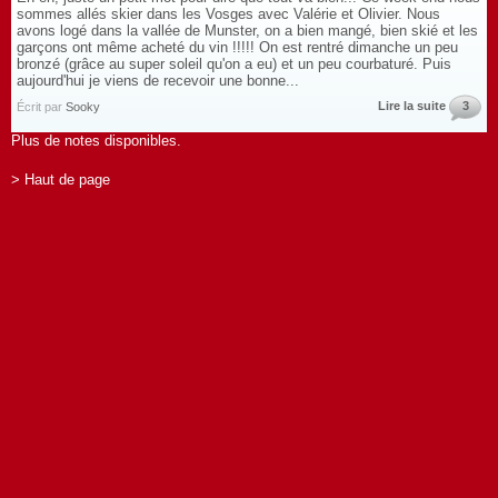
sommes allés skier dans les Vosges avec Valérie et Olivier. Nous
avons logé dans la vallée de Munster, on a bien mangé, bien skié et les
garçons ont même acheté du vin !!!!! On est rentré dimanche un peu
bronzé (grâce au super soleil qu'on a eu) et un peu courbaturé. Puis
aujourd'hui je viens de recevoir une bonne...
Lire la suite
3
Écrit par
Sooky
Plus de notes disponibles.
> Haut de page