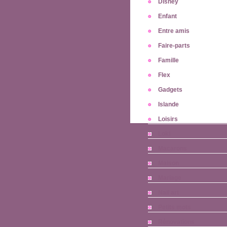
Disney
Enfant
Entre amis
Faire-parts
Famille
Flex
Gadgets
Islande
Loisirs
Loki
Macarons
Maison
Mariage
Nail art
Petits mots
Rénovations