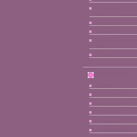
Petit précis de
Grumeautique
Rollerkitchen
The sewer cat
Trentenaire, marié, deu
enfants
Une poule à petits pas
MES AMIS/AMIES
Co & twins
Famille De Klerck
In bed with Kinoo
Le blog d'Axel
Le blog de Lise
Le blog de Sanivand