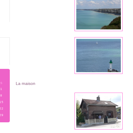
La maison
S
1
8
15
22
29