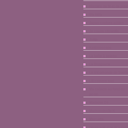
Histoire de fil et de pola
Itty bitty
Japan couture addict
Je couds citronille
Julija
Kaléïdoscope
La boîte à belette
La Droguerie
Le tricomonde de Sophi
Lili comme tout
Ma cabane au fond du
jardin
Madame Dé
Mademoiselle K
Mercotte
On va voir si je m'y tien