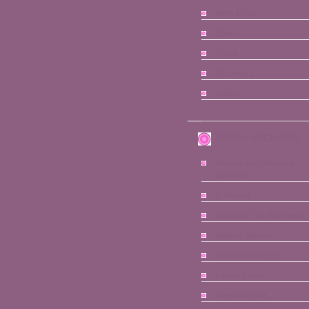
Rien à voir
Sport
Tricot
Vacances
Vidéos
NOTES RÉCENTES
Heroes and vilains à
Londres
A cheval
Concours de dressage
Balade humide
Austra-broderies
Liam - 8 ans
Sweat bisous