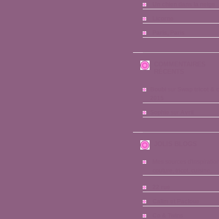
Un chien dans la neige
Licorne
Paris, Paris
COMMENTAIRES
RÉCENTS
Boubi
sur
Swap tricot & 
2015
Sophie
sur
Avril
JOLIS BLOGS
Mes sources d'inspiration
couture, tricot, cuisine,...
22 rue
Calim et Pacloue
Co & Twins