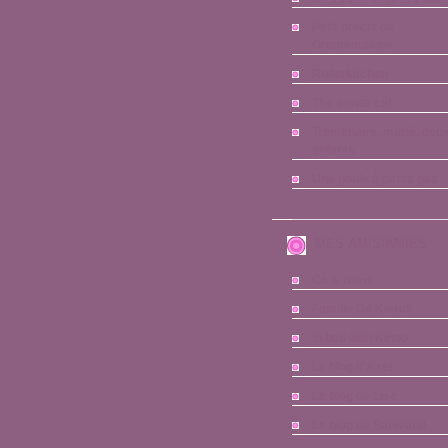
Petit précis de
Grumeautique
Rollerkitchen
The sewer cat
Trentenaire, marié, deu
enfants
Une poule à petits pas
MES AMIS/AMIES
Co & twins
Famille De Klerck
In bed with Kinoo
Le blog d'Axel
Le blog de Lise
Le blog de Sanivand