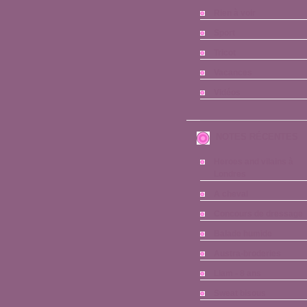
Rien à voir
Sport
Tricot
Vacances
Vidéos
NOTES RÉCENTES
Heroes and vilains à
Londres
A cheval
Concours de dressage
Balade humide
Austra-broderies
Liam - 8 ans
Sweat bisous