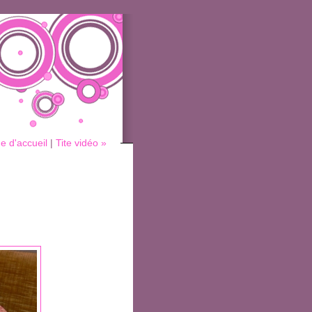
e d'accueil
|
Tite vidéo »