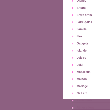
Disney
Enfant
Entre amis
Faire-parts
Famille
Flex
Gadgets
Islande
Loisirs
Loki
Macarons
Maison
Mariage
Nail art
Petits mots
Rénovations