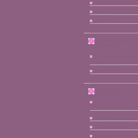
Un chien dans la neige
Licorne
Paris, Paris
COMMENTAIRES
RÉCENTS
Boubi
sur
Swap tricot & 
2015
Sophie
sur
Avril
JOLIS BLOGS
Mes sources d'inspiration
couture, tricot, cuisine,...
22 rue
Calim et Pacloue
Co & Twins