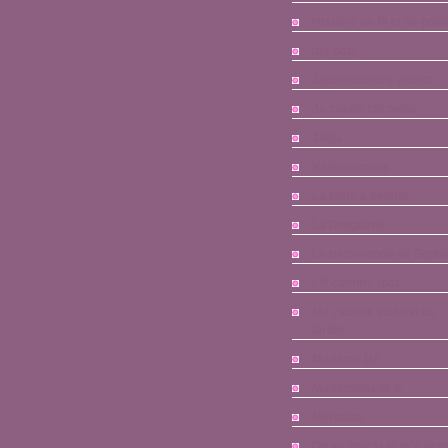
Histoire de fil et de pola
Itty bitty
Japan couture addict
Je couds citronille
Julija
Kaléïdoscope
La boîte à belette
La Droguerie
Le tricomonde de Sophi
Lili comme tout
Ma cabane au fond du
jardin
Madame Dé
Mademoiselle K
Mercotte
On va voir si je m'y tien