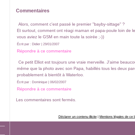
Commentaires
Alors, comment c'est passé le premier "bayby-sittage" ?
Et surtout, comment ont réagi maman et papa-poule loin de le
vous aviez le GSM en main toute la soirée ;-))
Écrit par : Didier | 29/01/2007
Répondre à ce commentaire
Ce petit Elliot est toujours une vraie merveille. J'aime beauco
même que la photo avec son Papa, habillés tous les deux pare
probablement à bientôt à Waterloo.
Écrit par : Dominique | 06/02/2007
Répondre à ce commentaire
Les commentaires sont fermés.
Déclarer un contenu illicite
|
Mentions légales de ce 