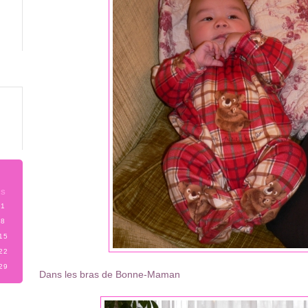
S
1
8
15
22
29
Dans les bras de Bonne-Maman