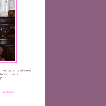
mes parents allaient
fants) puis au
à...
Facebook