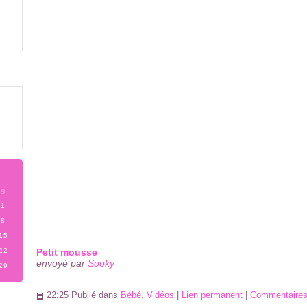
S
1
8
15
22
Petit mousse
envoyé par
Sooky
29
22:25 Publié dans
Bébé
,
Vidéos
|
Lien permanent
|
Commentaires