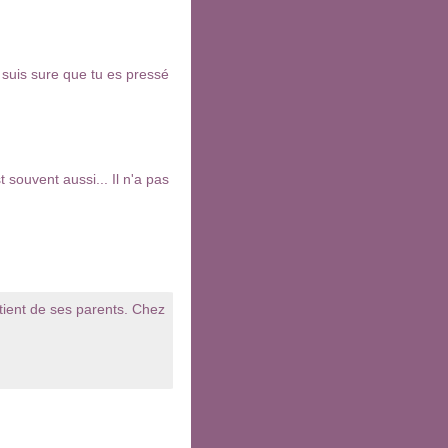
e suis sure que tu es pressé
st souvent aussi... Il n'a pas
l tient de ses parents. Chez