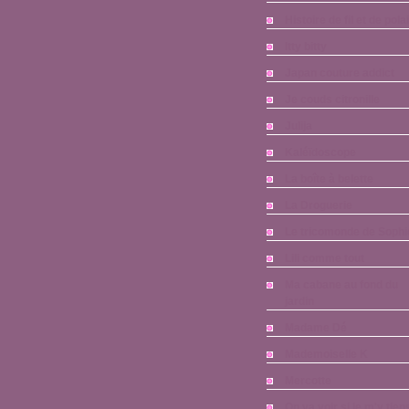
Histoire de fil et de pola
Itty bitty
Japan couture addict
Je couds citronille
Julija
Kaléïdoscope
La boîte à belette
La Droguerie
Le tricomonde de Sophi
Lili comme tout
Ma cabane au fond du
jardin
Madame Dé
Mademoiselle K
Mercotte
On va voir si je m'y tien