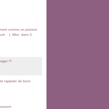
raiment comme un poisson
um ...). Allez, dans 3
ager !!!
t te rappeler de bons
 poisson.