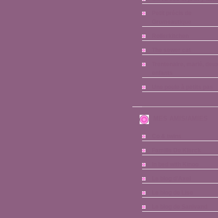
Petit précis de
Grumeautique
Rollerkitchen
The sewer cat
Trentenaire, marié, deu
enfants
Une poule à petits pas
MES AMIS/AMIES
Co & twins
Famille De Klerck
In bed with Kinoo
Le blog d'Axel
Le blog de Lise
Le blog de Sanivand