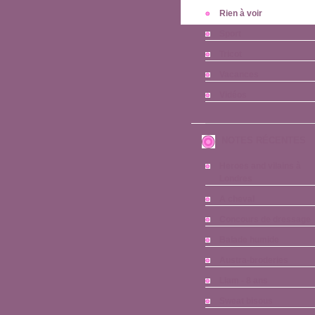
Rien à voir
Sport
Tricot
Vacances
Vidéos
NOTES RÉCENTES
Heroes and vilains à
Londres
A cheval
Concours de dressage
Balade humide
Austra-broderies
Liam - 8 ans
Sweat bisous