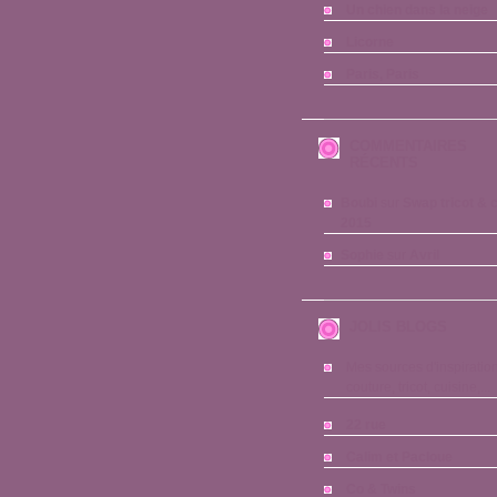
Un chien dans la neige
Licorne
Paris, Paris
COMMENTAIRES
RÉCENTS
Boubi
sur
Swap tricot & 
2015
Sophie
sur
Avril
JOLIS BLOGS
Mes sources d'inspiration
couture, tricot, cuisine,...
22 rue
Calim et Pacloue
Co & Twins