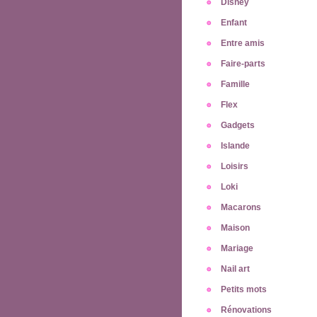
Disney
Enfant
Entre amis
Faire-parts
Famille
Flex
Gadgets
Islande
Loisirs
Loki
Macarons
Maison
Mariage
Nail art
Petits mots
Rénovations