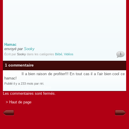
Hamac
envoyé par
Sooky
1
Écrit par
Sooky
dans les catégories
Bébé
,
Vidéos
1 commentaire
Il a bien raison de profiter!!! En tout cas il a l'air bien cool ce
hamac!
Publié il y a 233 mois par riri.
Répondre à ce commentaire
Les commentaires sont fermés.
> Haut de page