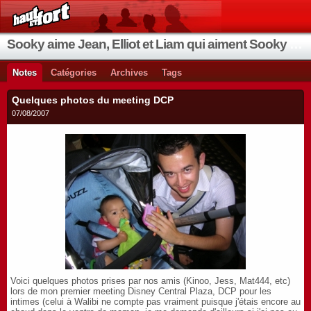
Sooky aime Jean, Elliot et Liam qui aiment Sooky qui aime Jean...
Notes
Catégories
Archives
Tags
Quelques photos du meeting DCP
07/08/2007
Voici quelques photos prises par nos amis (Kinoo, Jess, Mat444, etc)
lors de mon premier meeting Disney Central Plaza, DCP pour les
intimes (celui à Walibi ne compte pas vraiment puisque j'étais encore au