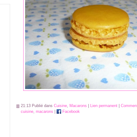
21:13 Publié dans
Cuisine
,
Macarons
|
Lien permanent
|
Commenta
cuisine
,
macarons
|
Facebook