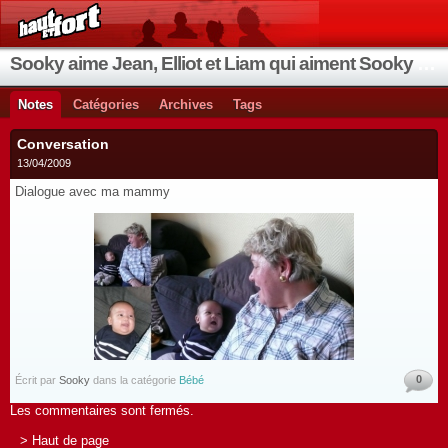
Sooky aime Jean, Elliot et Liam qui aiment Sooky qui aime Jean...
Notes
Catégories
Archives
Tags
Conversation
13/04/2009
Dialogue avec ma mammy
0
Écrit par
Sooky
dans la catégorie
Bébé
Les commentaires sont fermés.
> Haut de page