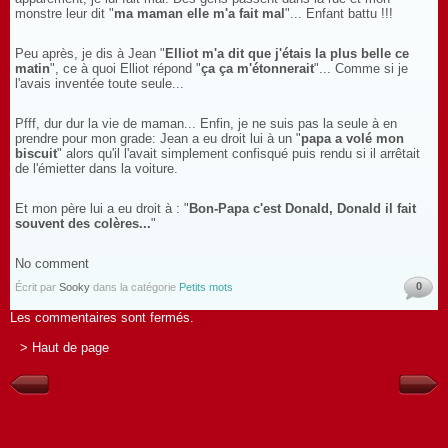
monstre leur dit "
ma maman elle m'a fait mal
"... Enfant battu !!!
Peu après, je dis à Jean "
Elliot m'a dit que j'étais la plus belle ce
matin
", ce à quoi Elliot répond "
ça ça m'étonnerait
"... Comme si je
l'avais inventée toute seule...
Pfff, dur dur la vie de maman... Enfin, je ne suis pas la seule à en
prendre pour mon grade: Jean a eu droit lui à un "
papa a volé mon
biscuit
" alors qu'il l'avait simplement confisqué puis rendu si il arrêtait
de l'émietter dans la voiture.
Et mon père lui a eu droit à : "
Bon-Papa c'est Donald, Donald il fait
souvent des colères...
"
No comment
0
Écrit par
Sooky
dans la catégorie
Petits mots
Les commentaires sont fermés.
> Haut de page