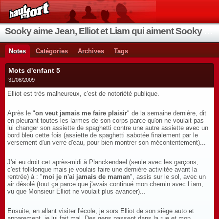
Sooky aime Jean, Elliot et Liam qui aiment Sooky qui aime Jean...
Notes
Catégories
Archives
Tags
Mots d'enfant 5
31/08/2009
Elliot est très malheureux, c'est de notoriété publique.
Après le "
on veut jamais me faire plaisir
" de la semaine dernière, dit
en pleurant toutes les larmes de son corps parce qu'on ne voulait pas
lui changer son assiette de spaghetti contre une autre assiette avec un
bord bleu cette fois (assiette de spaghetti sabotée finalement par le
versement d'un verre d'eau, pour bien montrer son mécontentement)...
J'ai eu droit cet après-midi à Planckendael (seule avec les garçons,
c'est folklorique mais je voulais faire une dernière activitée avant la
rentrée) à : "
moi je n'ai jamais de maman
", assis sur le sol, avec un
air désolé (tout ça parce que j'avais continué mon chemin avec Liam,
vu que Monsieur Elliot ne voulait plus avancer)...
Ensuite, en allant visiter l'école, je sors Elliot de son siège auto et
apparement, je lui fait mal. Des gens passent dans la rue et mon