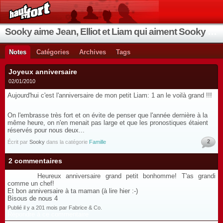
Sooky aime Jean, Elliot et Liam qui aiment Sooky qui aime Jean...
Notes
Catégories
Archives
Tags
Joyeux anniversaire
02/01/2010
Aujourd'hui c'est l'anniversaire de mon petit Liam: 1 an le voilà grand !!!
On l'embrasse très fort et on évite de penser que l'année dernière à la
même heure, on n'en menait pas large et que les pronostiques étaient
réservés pour nous deux...
2
Écrit par
Sooky
dans la catégorie
Famille
2 commentaires
Heureux anniversaire grand petit bonhomme! T'as grandi
comme un chef!
Et bon anniversaire à ta maman (à lire hier :-)
Bisous de nous 4
Publié il y a 201 mois par Fabrice & Co.
Répondre à ce commentaire