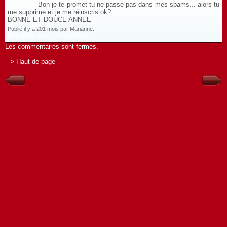
Bon je te promet tu ne passe pas dans mes spams... alors tu
me supprime et je me réinscris ok?
BONNE ET DOUCE ANNEE
Publié il y a 201 mois par Marianne.
Répondre à ce commentaire
Les commentaires sont fermés.
> Haut de page