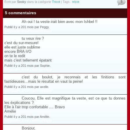
5
Écrit par
Sooky
dans la catégorie
Tricot
| Tags :
tricot
5 commentaires
Ah oui ! ta veste irait bien avec mon Ishbel !!
Publié il y a 201 mois par Peggy.
Répondre à ce commentaire
tu veux rire ?
c'est du sur-mesure!
elle est juste sublime
encore BRA-VO
on te le redit
mais c'est tellement épatant
Publié il y a 201 mois par Sophie.
Répondre à ce commentaire
c'est du boulot, je reconnais et les finitions sont
fastidieuses...mais le résultat en vaut la peine!
Publié il y a 201 mois par axelle.
Répondre à ce commentaire
Coucou, Elle est magnifique ta veste, est ce que tu donnes
les éxplications ?
Elle à l'air trop confortable .... Bravo
Amélie
Publié il y a 201 mois par Amélie.
Répondre à ce commentaire
Bonjour,