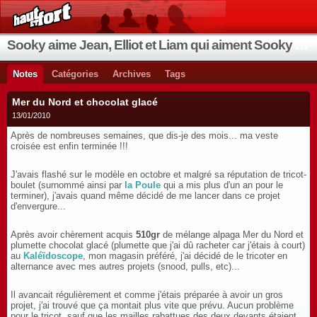
Sooky aime Jean, Elliot et Liam qui aiment Sooky qui aime Jean...
Notes
Catégories
Archives
Tags
Mer du Nord et chocolat glacé
13/01/2010
Après de nombreuses semaines, que dis-je des mois... ma veste
croisée est enfin terminée !!!
J'avais flashé sur le modèle en octobre et malgré sa réputation de tricot-
boulet (surnommé ainsi par
la Poule
qui a mis plus d'un an pour le
terminer), j'avais quand même décidé de me lancer dans ce projet
d'envergure...
Après avoir chèrement acquis
510gr
de mélange alpaga Mer du Nord et
plumette chocolat glacé (plumette que j'ai dû racheter car j'étais à court)
au
Kaléïdoscope
, mon magasin préféré, j'ai décidé de le tricoter en
alternance avec mes autres projets (snood, pulls, etc)...
Il avancait régulièrement et comme j'étais préparée à avoir un gros
projet, j'ai trouvé que ça montait plus vite que prévu. Aucun problème
pour le tricot, sauf que les mailles rabattues des deux devants étaient