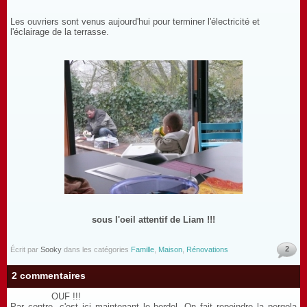
Les ouvriers sont venus aujourd'hui pour terminer l'électricité et
l'éclairage de la terrasse.
sous l'oeil attentif de Liam !!!
2
Écrit par
Sooky
dans les catégories
Famille
,
Maison
,
Rénovations
2 commentaires
OUF !!!
Par contre, c'est ici maintenant le bordel. On fait repeindre la pergola