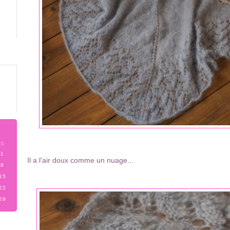
S
1
Il a l'air doux comme un nuage...
8
15
22
29