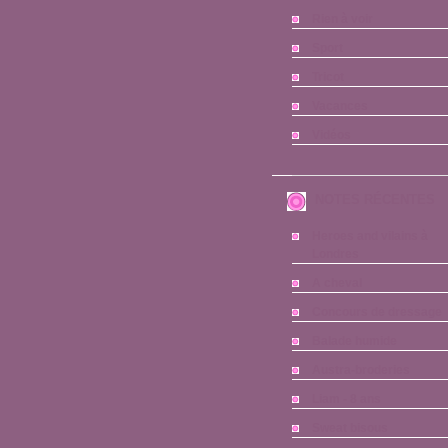
Rien à voir
Sport
Tricot
Vacances
Vidéos
NOTES RÉCENTES
Heroes and vilains à
Londres
A cheval
Concours de dressage
Balade humide
Austra-broderies
Liam - 8 ans
Sweat bisous