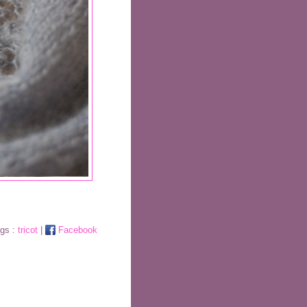
ags :
tricot
|
Facebook