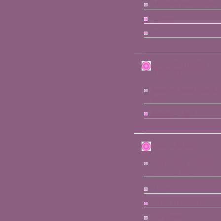
Un chien dans la neige
Licorne
Paris, Paris
COMMENTAIRES
RÉCENTS
Boubi
sur
Swap tricot & 
2015
Sophie
sur
Avril
JOLIS BLOGS
Mes sources d'inspiration
couture, tricot, cuisine,...
22 rue
Calim et Pacloue
Co & Twins