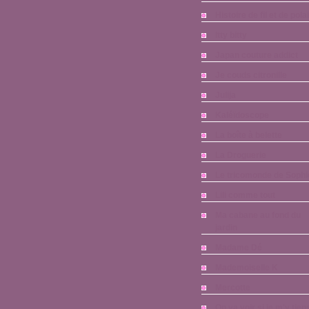
Histoire de fil et de pola
Itty bitty
Japan couture addict
Je couds citronille
Julija
Kaléïdoscope
La boîte à belette
La Droguerie
Le tricomonde de Sophi
Lili comme tout
Ma cabane au fond du
jardin
Madame Dé
Mademoiselle K
Mercotte
On va voir si je m'y tien