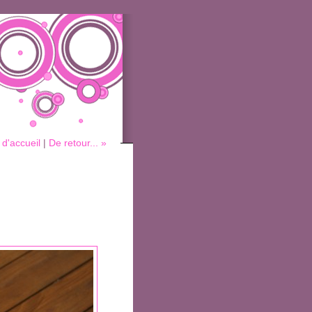
d'accueil
|
De retour... »