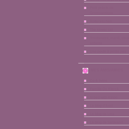
Petit précis de
Grumeautique
Rollerkitchen
The sewer cat
Trentenaire, marié, deu
enfants
Une poule à petits pas
MES AMIS/AMIES
Co & twins
Famille De Klerck
In bed with Kinoo
Le blog d'Axel
Le blog de Lise
Le blog de Sanivand