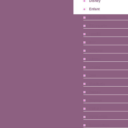
Disney
Enfant
Entre amis
Faire-parts
Famille
Flex
Gadgets
Islande
Loisirs
Loki
Macarons
Maison
Mariage
Nail art
Petits mots
Rénovations