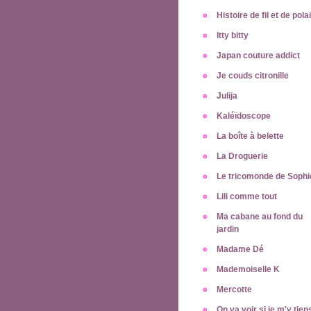
Histoire de fil et de pola
Itty bitty
Japan couture addict
Je couds citronille
Julija
Kaléïdoscope
La boîte à belette
La Droguerie
Le tricomonde de Sophi
Lili comme tout
Ma cabane au fond du
jardin
Madame Dé
Mademoiselle K
Mercotte
On va voir si je m'y tien