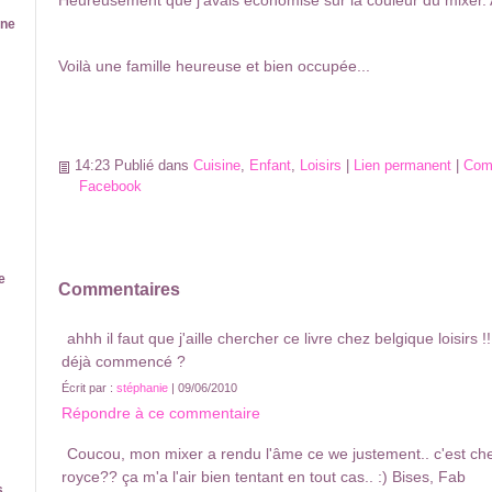
ine
Voilà une famille heureuse et bien occupée...
14:23 Publié dans
Cuisine
,
Enfant
,
Loisirs
|
Lien permanent
|
Comm
Facebook
e
Commentaires
ahhh il faut que j'aille chercher ce livre chez belgique loisirs !! 
déjà commencé ?
Écrit par :
stéphanie
| 09/06/2010
Répondre à ce commentaire
Coucou, mon mixer a rendu l'âme ce we justement.. c'est che
royce?? ça m'a l'air bien tentant en tout cas.. :) Bises, Fab
s