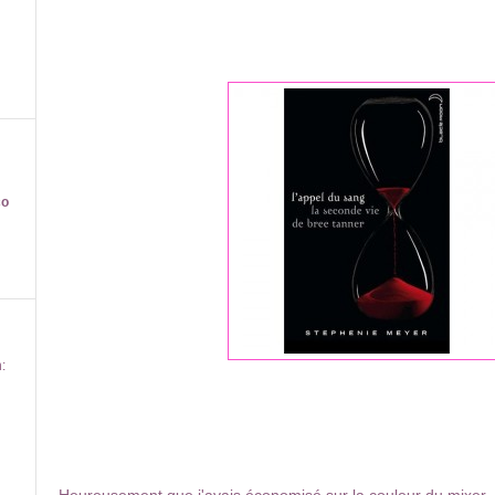
co
:
Heureusement que j'avais économisé sur la couleur du mixer. A