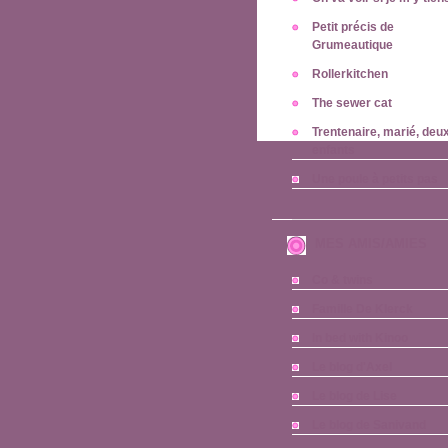
Petit précis de
Grumeautique
Rollerkitchen
The sewer cat
Trentenaire, marié, deu
enfants
Une poule à petits pas
MES AMIS/AMIES
Co & twins
Famille De Klerck
In bed with Kinoo
Le blog d'Axel
Le blog de Lise
Le blog de Sanivand