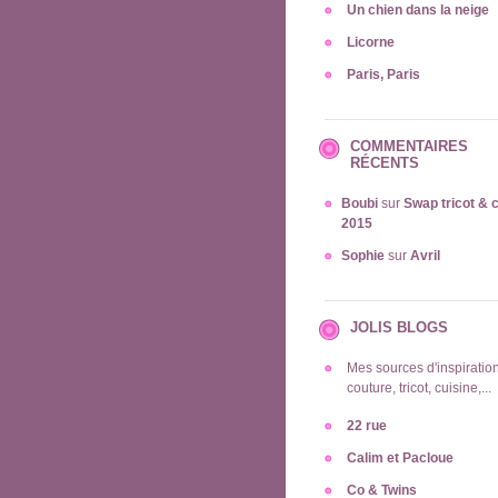
Un chien dans la neige
Licorne
Paris, Paris
COMMENTAIRES
RÉCENTS
Boubi
sur
Swap tricot & 
2015
Sophie
sur
Avril
JOLIS BLOGS
Mes sources d'inspiration
couture, tricot, cuisine,...
22 rue
Calim et Pacloue
Co & Twins