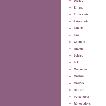
Disney
Enfant
Entre amis
Faire-parts
Famille
Flex
Gadgets
Islande
Loisirs
Loki
Macarons
Maison
Mariage
Nail art
Petits mots
Rénovations