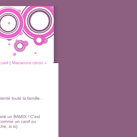
cueil
|
Macarons citron »
enté toute la famille...
heté un BAMIX ! C'est
e (comme un canif ou
he, si si).