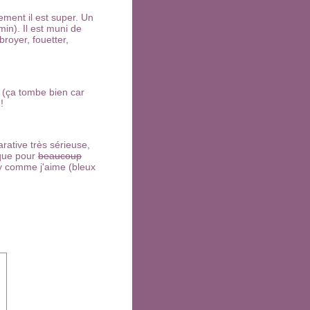
hement il est super. Un
min). Il est muni de
broyer, fouetter,
s (ça tombe bien car
!
rative très sérieuse,
 que pour
beaucoup
hy comme j'aime (bleux