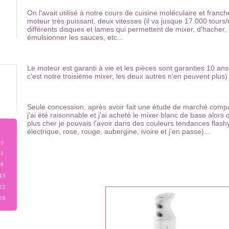
On l'avait utilisé à notre cours de cuisine moléculaire et franc
moteur très puissant, deux vitesses (il va jusque 17.000 tours/
différents disques et lames qui permettent de mixer, d'hacher, 
émulsionner les sauces, etc...
Le moteur est garanti à vie et les pièces sont garanties 10 an
c'est notre troisième mixer, les deux autres n'en peuvent plus) 
Seule concession, après avoir fait une étude de marché compa
j'ai été raisonnable et j'ai acheté le mixer blanc de base alors
plus cher je pouvais l'avoir dans des couleurs tendances flas
électrique, rose, rouge, aubergine, ivoire et j'en passe)...
S
1
8
15
22
29