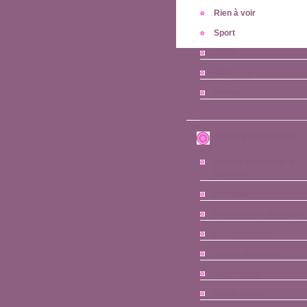
Rien à voir
Sport
Tricot
Vacances
Vidéos
NOTES RÉCENTES
Heroes and vilains à
Londres
A cheval
Concours de dressage
Balade humide
Austra-broderies
Liam - 8 ans
Sweat bisous