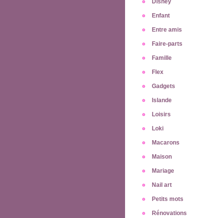
Disney
Enfant
Entre amis
Faire-parts
Famille
Flex
Gadgets
Islande
Loisirs
Loki
Macarons
Maison
Mariage
Nail art
Petits mots
Rénovations