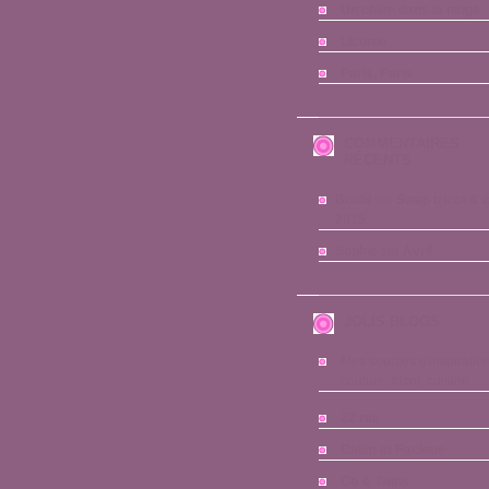
Un chien dans la neige
Licorne
Paris, Paris
COMMENTAIRES
RÉCENTS
Boubi
sur
Swap tricot & 
2015
Sophie
sur
Avril
JOLIS BLOGS
Mes sources d'inspiration
couture, tricot, cuisine,...
22 rue
Calim et Pacloue
Co & Twins