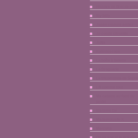
Histoire de fil et de pola
Itty bitty
Japan couture addict
Je couds citronille
Julija
Kaléïdoscope
La boîte à belette
La Droguerie
Le tricomonde de Sophi
Lili comme tout
Ma cabane au fond du
jardin
Madame Dé
Mademoiselle K
Mercotte
On va voir si je m'y tien