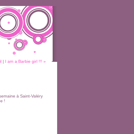
l
|
I am a Barbie girl !!! »
semaine à Saint-Valéry
e !