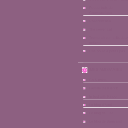
Petit précis de
Grumeautique
Rollerkitchen
The sewer cat
Trentenaire, marié, deu
enfants
Une poule à petits pas
MES AMIS/AMIES
Co & twins
Famille De Klerck
In bed with Kinoo
Le blog d'Axel
Le blog de Lise
Le blog de Sanivand