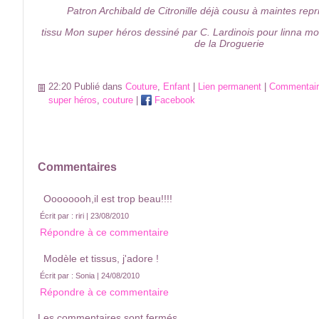
Patron Archibald de Citronille déjà cousu à maintes repris
tissu Mon super héros dessiné par C. Lardinois pour linna m
de la Droguerie
22:20 Publié dans
Couture
,
Enfant
|
Lien permanent
|
Commentair
super héros
,
couture
|
Facebook
Commentaires
Oooooooh,il est trop beau!!!!
Écrit par : riri | 23/08/2010
Répondre à ce commentaire
Modèle et tissus, j'adore !
Écrit par : Sonia | 24/08/2010
Répondre à ce commentaire
Les commentaires sont fermés.