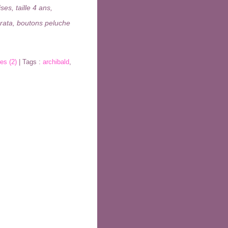
es, taille 4 ans,
orata, boutons peluche
es (2)
| Tags :
archibald
,