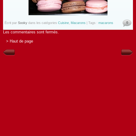
0
Écrit par
Sooky
dans les catégories
Cuisine
,
Macarons
| Tags :
macarons
Les commentaires sont fermés.
> Haut de page