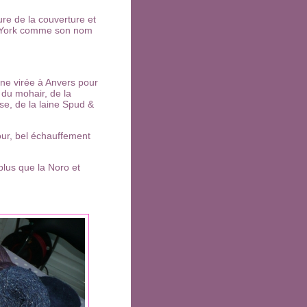
re de la couverture et
York comme son nom
une virée à Anvers pour
. du mohair, de la
se, de la laine Spud &
etour, bel échauffement
plus que la Noro et