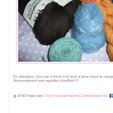
En attendant, mon sac à tricot et le tiroir à laine (sous le cana
Heureusement mes aiguilles chauffent !!!
18:06 Publié dans
Tricot
|
Lien permanent
|
Commentaires (0)
|