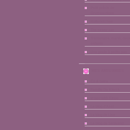
Petit précis de
Grumeautique
Rollerkitchen
The sewer cat
Trentenaire, marié, deu
enfants
Une poule à petits pas
MES AMIS/AMIES
Co & twins
Famille De Klerck
In bed with Kinoo
Le blog d'Axel
Le blog de Lise
Le blog de Sanivand