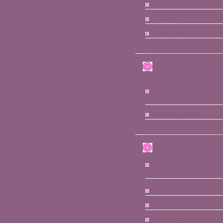
Un chien dans la neige
Licorne
Paris, Paris
COMMENTAIRES
RÉCENTS
Boubi
sur
Swap tricot & 
2015
Sophie
sur
Avril
JOLIS BLOGS
Mes sources d'inspiration
couture, tricot, cuisine,...
22 rue
Calim et Pacloue
Co & Twins