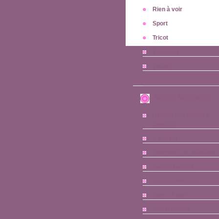
Rien à voir
Sport
Tricot
Vacances
Vidéos
NOTES RÉCENTES
Heroes and vilains à
Londres
A cheval
Concours de dressage
Balade humide
Austra-broderies
Liam - 8 ans
Sweat bisous