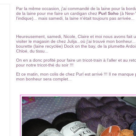
Par la même occasion, j'ai commandé de la laine pour la bordu
de la laine pour me faire un cardigan chez
Purl Soho
(à New-
l'indique)... mais samedi, la laine n'était toujours pas arrivée...
Heureusement, samedi, Nicole, Claire et moi nous avons fait 
visiter le magasin de chez Julija...où j'ai trouvé mon bonheur..
bourette (laine recyclée) Dock on the bay, de la plumette Ardoi
Chloé, du tissu...
On en a donc profité pour faire un tricot-train à l'aller et au r
pour notre tricot-thé du soir !!!
Et ce matin, mon colis de chez Purl est arrivé !!! Il ne manque 
mon bonheur sera complet...