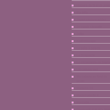
Histoire de fil et de pola
Itty bitty
Japan couture addict
Je couds citronille
Julija
Kaléïdoscope
La boîte à belette
La Droguerie
Le tricomonde de Sophi
Lili comme tout
Ma cabane au fond du
jardin
Madame Dé
Mademoiselle K
Mercotte
On va voir si je m'y tien