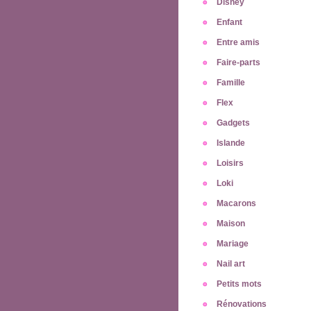
Disney
Enfant
Entre amis
Faire-parts
Famille
Flex
Gadgets
Islande
Loisirs
Loki
Macarons
Maison
Mariage
Nail art
Petits mots
Rénovations