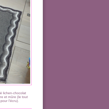
ré lichen-chocolat
re et mûre (le tout
pour l'écru).