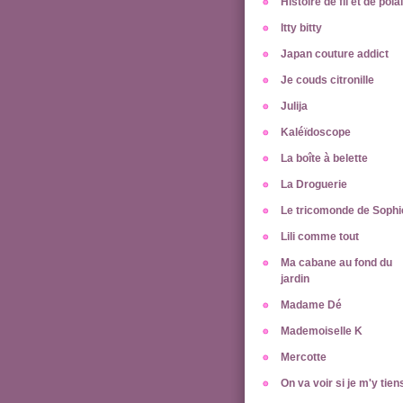
Histoire de fil et de pola
Itty bitty
Japan couture addict
Je couds citronille
Julija
Kaléïdoscope
La boîte à belette
La Droguerie
Le tricomonde de Sophi
Lili comme tout
Ma cabane au fond du
jardin
Madame Dé
Mademoiselle K
Mercotte
On va voir si je m'y tien