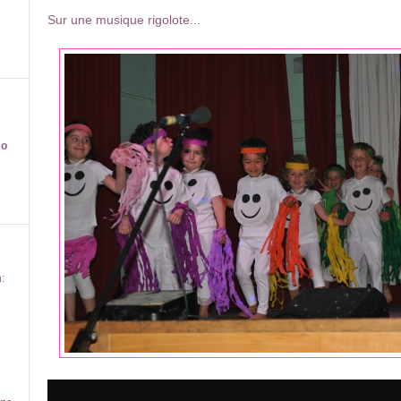
Sur une musique rigolote...
co
: