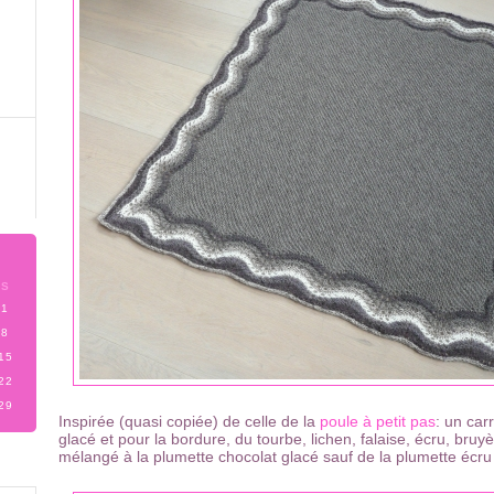
S
1
8
15
22
29
Inspirée (quasi copiée) de celle de la
poule à petit pas
: un car
glacé et pour la bordure, du tourbe, lichen, falaise, écru, bruyè
mélangé à la plumette chocolat glacé sauf de la plumette écru 