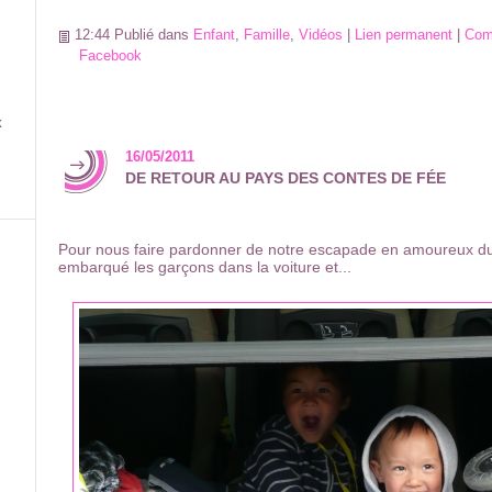
12:44 Publié dans
Enfant
,
Famille
,
Vidéos
|
Lien permanent
|
Com
Facebook
x
16/05/2011
DE RETOUR AU PAYS DES CONTES DE FÉE
Pour nous faire pardonner de notre escapade en amoureux du
embarqué les garçons dans la voiture et...