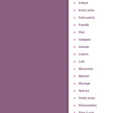
Enfant
Entre amis
Faire-parts
Famille
Flex
Gadgets
Islande
Loisirs
Loki
Macarons
Maison
Mariage
Nail art
Petits mots
Rénovations
Rien à voir