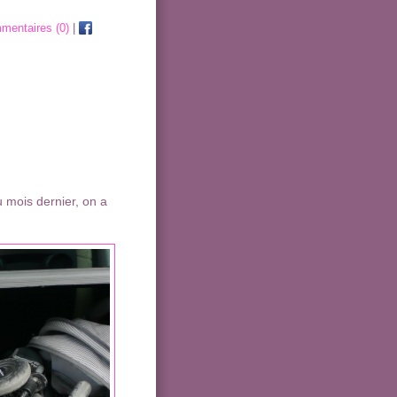
mentaires (0)
|
 mois dernier, on a