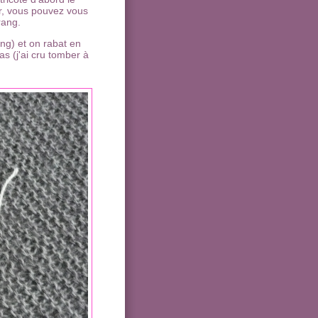
ir, vous pouvez vous
rang.
ng) et on rabat en
as (j'ai cru tomber à