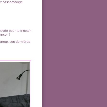
ur l'assemblage
ivée pour la tricoter,
ancer !
genoux ces dernières