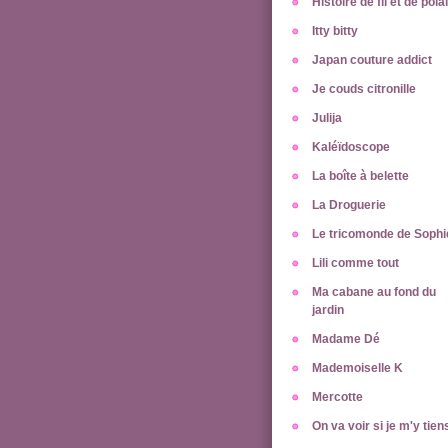
Histoire de fil et de pola
Itty bitty
Japan couture addict
Je couds citronille
Julija
Kaléïdoscope
La boîte à belette
La Droguerie
Le tricomonde de Sophi
Lili comme tout
Ma cabane au fond du
jardin
Madame Dé
Mademoiselle K
Mercotte
On va voir si je m'y tien