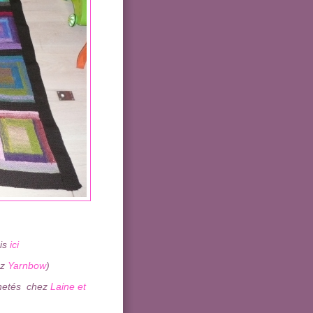
ais
ici
ez
Yarnbow
)
chetés chez
Laine et