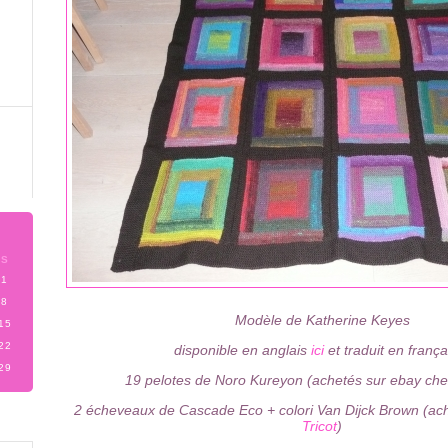
S
1
8
Modèle de Katherine Keyes
15
22
disponible en anglais
ici
et traduit en franç
29
19 pelotes de Noro Kureyon
(achetés sur ebay ch
2 écheveaux de Cascade Eco + colori Van Dijck Brown (a
Tricot
)