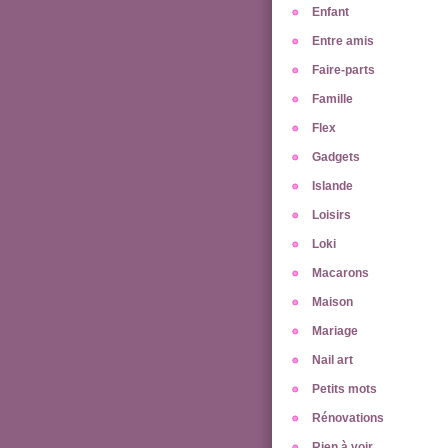
Enfant
Entre amis
Faire-parts
Famille
Flex
Gadgets
Islande
Loisirs
Loki
Macarons
Maison
Mariage
Nail art
Petits mots
Rénovations
Rien à voir