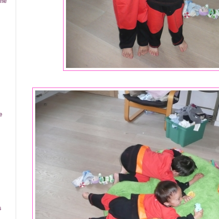
ine
e
s