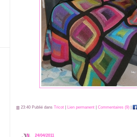
23:40 Publié dans
Tricot
|
Lien permanent
|
Commentaires (9)
|
24/04/2011