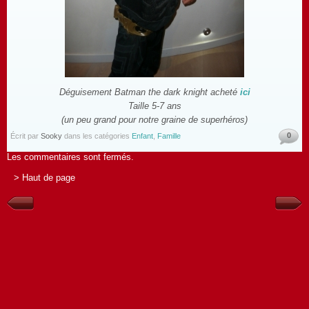
Déguisement Batman the dark knight acheté
ici
Taille 5-7 ans
(un peu grand pour notre graine de superhéros)
0
Écrit par
Sooky
dans les catégories
Enfant
,
Famille
Les commentaires sont fermés.
> Haut de page