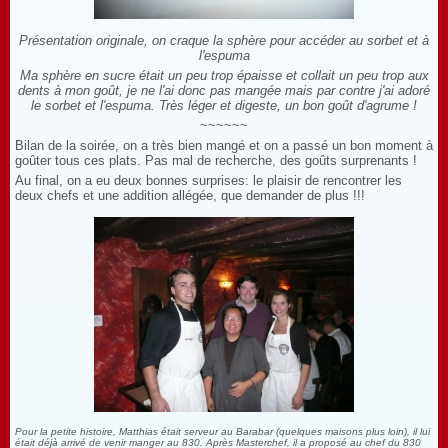
Présentation originale, on craque la sphère pour accéder au sorbet et à
l'espuma
Ma sphère en sucre était un peu trop épaisse et collait un peu trop aux
dents à mon goût, je ne l'ai donc pas mangée mais par contre j'ai adoré
le sorbet et l'espuma. Très léger et digeste, un bon goût d'agrume !
~~~~~~
Bilan de la soirée, on a très bien mangé et on a passé un bon moment à
goûter tous ces plats. Pas mal de recherche, des goûts surprenants !
Au final, on a eu deux bonnes surprises: le plaisir de rencontrer les
deux chefs et une addition allégée, que demander de plus !!!
Pour la petite histoire, Matthias était serveur au Barabar (quelques maisons plus loin), il lui
était déjà arrivé de venir manger au 830. Après Masterchef, il a proposé au chef du 830