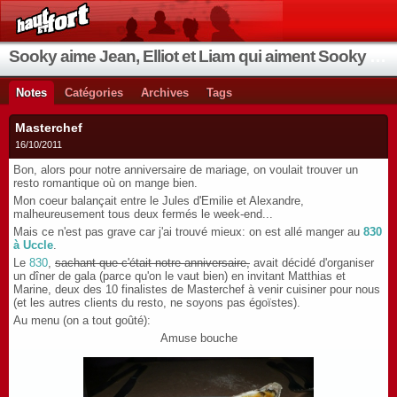
Sooky aime Jean, Elliot et Liam qui aiment Sooky qui aime Jean...
Notes
Catégories
Archives
Tags
Masterchef
16/10/2011
Bon, alors pour notre anniversaire de mariage, on voulait trouver un
resto romantique où on mange bien.
Mon coeur balançait entre le Jules d'Emilie et Alexandre,
malheureusement tous deux fermés le week-end...
Mais ce n'est pas grave car j'ai trouvé mieux: on est allé manger au
830
à Uccle
.
Le
830
,
sachant que c'était notre anniversaire,
avait décidé d'organiser
un dîner de gala (parce qu'on le vaut bien) en invitant Matthias et
Marine, deux des 10 finalistes de Masterchef à venir cuisiner pour nous
(et les autres clients du resto, ne soyons pas égoïstes).
Au menu (on a tout goûté):
Amuse bouche