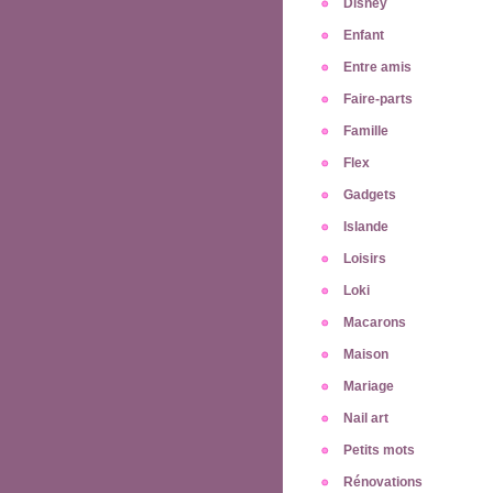
Disney
Enfant
Entre amis
Faire-parts
Famille
Flex
Gadgets
Islande
Loisirs
Loki
Macarons
Maison
Mariage
Nail art
Petits mots
Rénovations