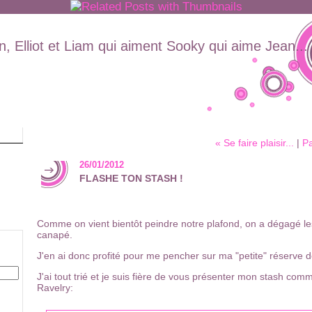
, Elliot et Liam qui aiment Sooky qui aime Jean...
« Se faire plaisir...
|
Pa
26/01/2012
FLASHE TON STASH !
Comme on vient bientôt peindre notre plafond, on a dégagé le
canapé.
J'en ai donc profité pour me pencher sur ma "petite" réserve de
J'ai tout trié et je suis fière de vous présenter mon stash comm
Ravelry: