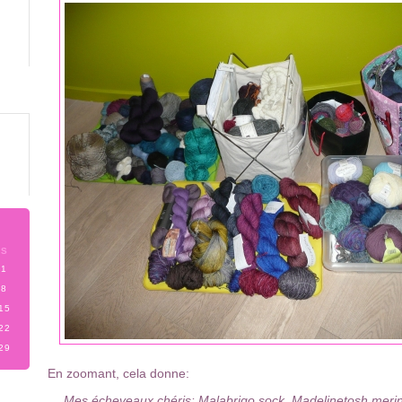
S
1
8
15
22
29
En zoomant, cela donne:
Mes écheveaux chéris: Malabrigo sock, Madelinetosh merino