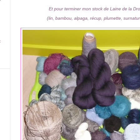
Et pour terminer mon stock de Laine de la Dr
(lin, bambou, alpaga, récup, plumette, surnaturel
x