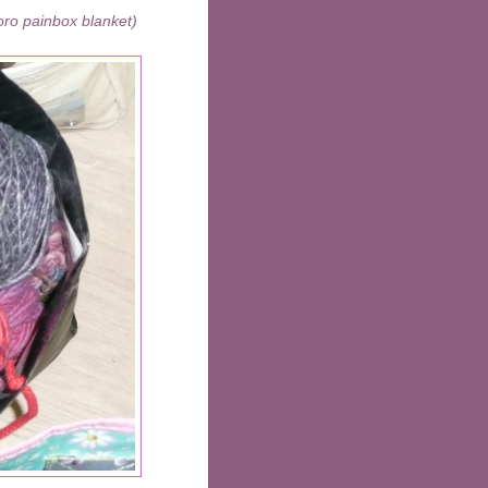
ro painbox blanket)