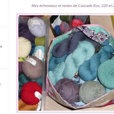
Mes écheveaux et restes de Cascade Eco, 220 et 
co
: