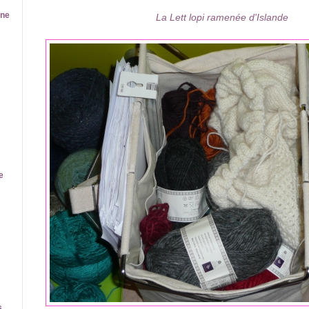
ine
La Lett lopi ramenée d'Islande
e
s