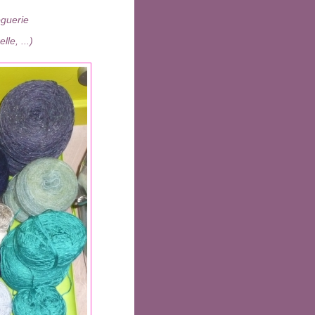
oguerie
le, ...)