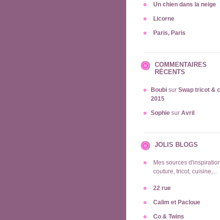
Un chien dans la neige
Licorne
Paris, Paris
COMMENTAIRES
RÉCENTS
Boubi
sur
Swap tricot & 
2015
Sophie
sur
Avril
JOLIS BLOGS
Mes sources d'inspiration
couture, tricot, cuisine,...
22 rue
Calim et Pacloue
Co & Twins