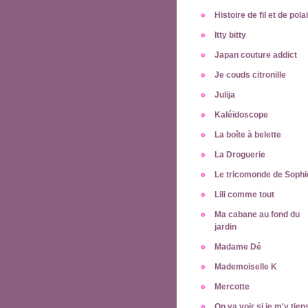
Histoire de fil et de pola
Itty bitty
Japan couture addict
Je couds citronille
Julija
Kaléïdoscope
La boîte à belette
La Droguerie
Le tricomonde de Sophi
Lili comme tout
Ma cabane au fond du
jardin
Madame Dé
Mademoiselle K
Mercotte
On va voir si je m'y tien