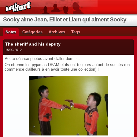
Sooky aime Jean, Elliot et Liam qui aiment Sooky qui aime Jean...
Notes
Catégories
Archives
Tags
The sheriff and his deputy
15/02/2012
Petite séance photos avant d'aller dormir...
On étrenne les pyjamas DPAM et ils ont toujours autant de succès (on
commence d'ailleurs à en avoir toute une collection) !