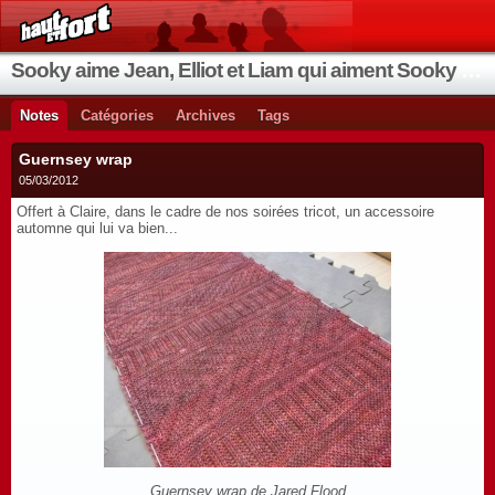
Sooky aime Jean, Elliot et Liam qui aiment Sooky qui aime Jean...
Notes
Catégories
Archives
Tags
Guernsey wrap
05/03/2012
Offert à Claire, dans le cadre de nos soirées tricot, un accessoire
automne qui lui va bien...
Guernsey wrap de Jared Flood