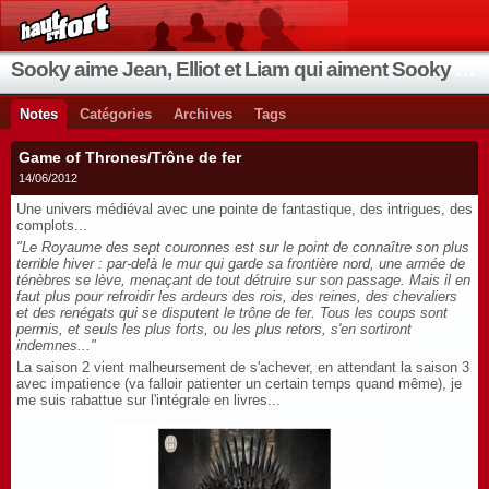
Sooky aime Jean, Elliot et Liam qui aiment Sooky qui aime Jean...
Notes
Catégories
Archives
Tags
Game of Thrones/Trône de fer
14/06/2012
Une univers médiéval avec une pointe de fantastique, des intrigues, des
complots...
"
Le Royaume des sept couronnes est sur le point de connaître son plus
terrible hiver : par-delà le mur qui garde sa frontière nord, une armée de
ténèbres se lève, menaçant de tout détruire sur son passage. Mais il en
faut plus pour refroidir les ardeurs des rois, des reines, des chevaliers
et des renégats qui se disputent le trône de fer. Tous les coups sont
permis, et seuls les plus forts, ou les plus retors, s'en sortiront
indemnes..."
La saison 2 vient malheursement de s'achever, en attendant la saison 3
avec impatience (va falloir patienter un certain temps quand même), je
me suis rabattue sur l'intégrale en livres...