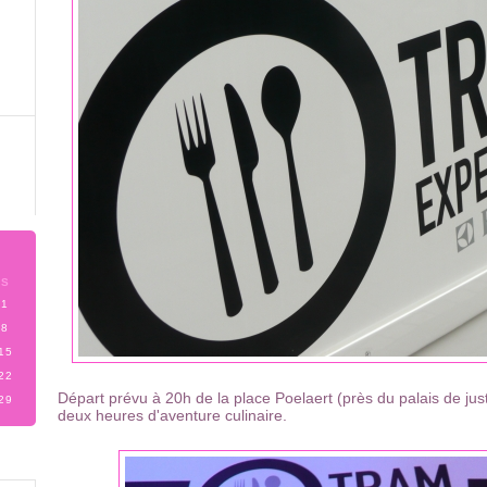
S
1
8
15
22
Départ prévu à 20h de la place Poelaert (près du palais de jus
29
deux heures d'aventure culinaire.