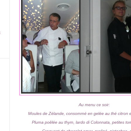
x
Au menu ce soir:
Moules de Zélande, consommé en gelée au thé citron e
Pluma poêlée au thym, lardo di Colonnata, petites t