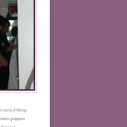
t curry d’Along
omates grappes