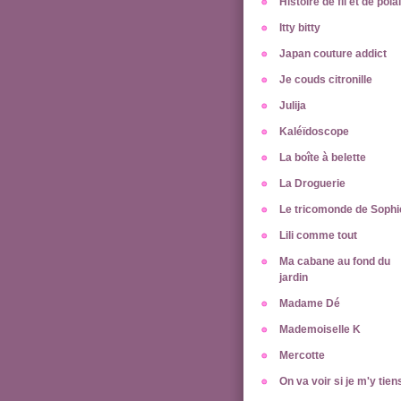
Histoire de fil et de pola
Itty bitty
Japan couture addict
Je couds citronille
Julija
Kaléïdoscope
La boîte à belette
La Droguerie
Le tricomonde de Sophi
Lili comme tout
Ma cabane au fond du
jardin
Madame Dé
Mademoiselle K
Mercotte
On va voir si je m'y tien