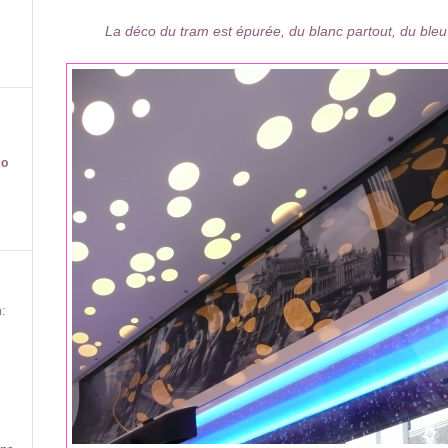
La déco du tram est épurée, du blanc partout, du ble
co
: