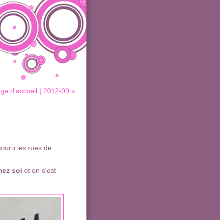
ge d'accueil
|
2012-09 »
couru les rues de
ez soi
et on s'est