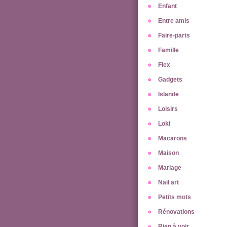
Enfant
Entre amis
Faire-parts
Famille
Flex
Gadgets
Islande
Loisirs
Loki
Macarons
Maison
Mariage
Nail art
Petits mots
Rénovations
Rien à voir