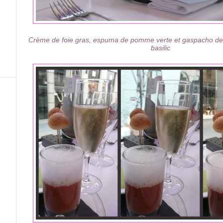
Crème de foie gras, espuma de pomme verte et gaspacho de
basilic