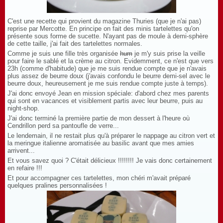
C'est une recette qui provient du magazine Thuries (que je n'ai pas)
reprise par Mercotte. En principe on fait des minis tartelettes qu'on
présente sous forme de sucette. N'ayant pas de moule à demi-sphère
de cette taille, j'ai fait des tartelettes normales.
Comme je suis une fille très organisée
hum
je m'y suis prise la veille
pour faire le sablé et la crème au citron. Evidemment, ce n'est que vers
23h (comme d'habitude) que je me suis rendue compte que je n'avais
plus assez de beurre doux (j'avais confondu le beurre demi-sel avec le
beurre doux, heureusement je me suis rendue compte juste à temps).
J'ai donc envoyé Jean en mission spéciale: d'abord chez mes parents
qui sont en vacances et visiblement partis avec leur beurre, puis au
night-shop.
J'ai donc terminé la première partie de mon dessert à l'heure où
Cendrillon perd sa pantoufle de verre...
Le lendemain, il ne restait plus qu'à préparer le nappage au citron vert et
la meringue italienne aromatisée au basilic avant que mes amies
arrivent...
Et vous savez quoi ? C'était délicieux !!!!!!!! Je vais donc certainement
en refaire !!!
Et pour accompagner ces tartelettes, mon chéri m'avait préparé
quelques pralines personnalisées !