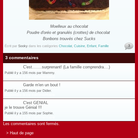
Moelleux au chocolat
Poudre d'oréo et granulés (crottes) de chocolat
Bonbons trouvés chez Sucks
3
Écrit par
Sooky
dans les catégories
Chocolat
,
Cuisine
,
Enfant
,
Famille
3 commentaires
C'est........surprenant! (La famille comprendra....)
Publié il y a 156 mois par Mammy.
Répondre à ce commentaire
Garde m'en un bout !
Publié il y a 156 mois par Didier.
Répondre à ce commentaire
C'est GENIAL
je le trouve Génial !!!
Publié il y a 155 mois par Sophie.
Répondre à ce commentaire
Les commentaires sont fermés.
> Haut de page