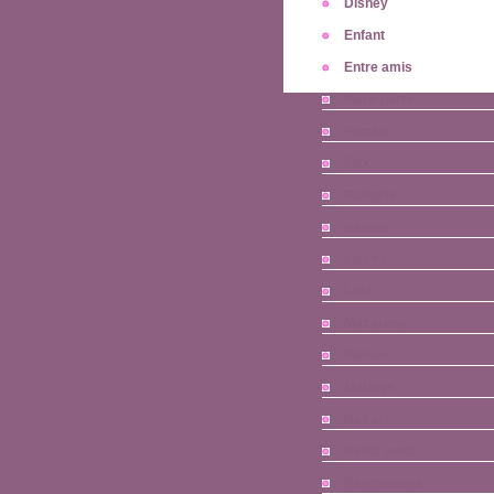
Disney
Enfant
Entre amis
Faire-parts
Famille
Flex
Gadgets
Islande
Loisirs
Loki
Macarons
Maison
Mariage
Nail art
Petits mots
Rénovations