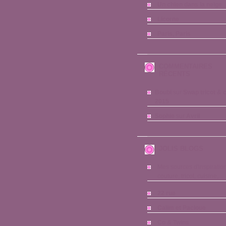
Un chien dans la neige
Licorne
Paris, Paris
COMMENTAIRES
RÉCENTS
Boubi
sur
Swap tricot & 
2015
Sophie
sur
Avril
JOLIS BLOGS
Mes sources d'inspiration
couture, tricot, cuisine,...
22 rue
Calim et Pacloue
Co & Twins