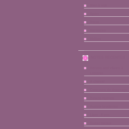
Rien à voir
Sport
Tricot
Vacances
Vidéos
NOTES RÉCENTES
Heroes and vilains à
Londres
A cheval
Concours de dressage
Balade humide
Austra-broderies
Liam - 8 ans
Sweat bisous