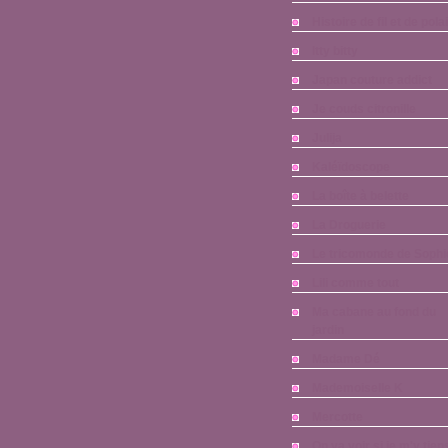
Histoire de fil et de pola
Itty bitty
Japan couture addict
Je couds citronille
Julija
Kaléïdoscope
La boîte à belette
La Droguerie
Le tricomonde de Sophi
Lili comme tout
Ma cabane au fond du
jardin
Madame Dé
Mademoiselle K
Mercotte
On va voir si je m'y tien