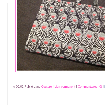
00:02 Publié dans
Couture
|
Lien permanent
|
Commentaires (0)
|