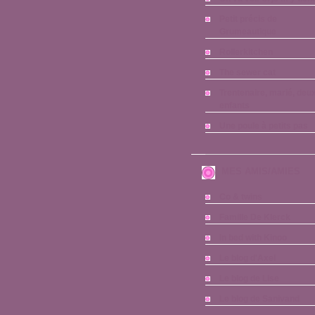
Petit précis de
Grumeautique
Rollerkitchen
The sewer cat
Trentenaire, marié, deu
enfants
Une poule à petits pas
MES AMIS/AMIES
Co & twins
Famille De Klerck
In bed with Kinoo
Le blog d'Axel
Le blog de Lise
Le blog de Sanivand