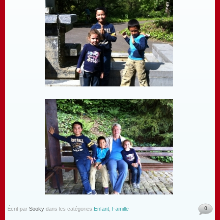
0
Écrit par
Sooky
dans les catégories
Enfant
,
Famille