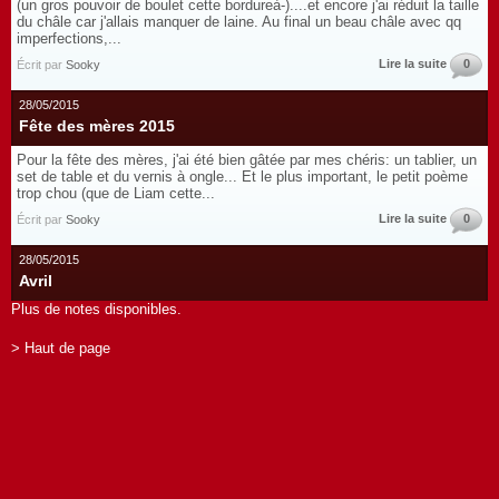
(un gros pouvoir de boulet cette bordureà-)....et encore j'ai réduit la taille
du châle car j'allais manquer de laine. Au final un beau châle avec qq
imperfections,...
Lire la suite
0
Écrit par
Sooky
28/05/2015
Fête des mères 2015
Pour la fête des mères, j'ai été bien gâtée par mes chéris: un tablier, un
set de table et du vernis à ongle... Et le plus important, le petit poème
trop chou (que de Liam cette...
Lire la suite
0
Écrit par
Sooky
28/05/2015
Avril
Plus de notes disponibles.
> Haut de page