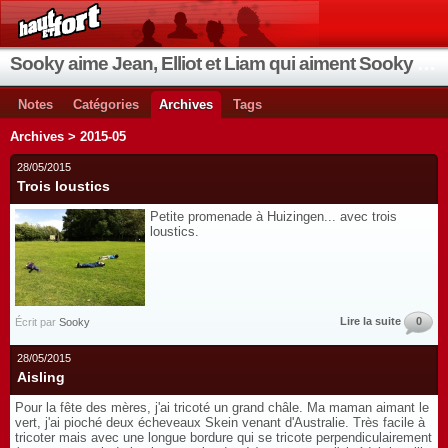
Sooky aime Jean, Elliot et Liam qui aiment Sooky qui aime Jean...
Notes
Catégories
Archives
Tags
Archives > 2015-05
28/05/2015
Trois loustics
Petite promenade à Huizingen... avec trois
loustics.
Lire la suite
0
Écrit par
Sooky
28/05/2015
Aisling
Pour la fête des mères, j'ai tricoté un grand châle. Ma maman aimant le
vert, j'ai pioché deux écheveaux Skein venant d'Australie. Très facile à
tricoter mais avec une longue bordure qui se tricote perpendiculairement