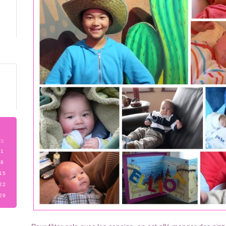
S
1
8
15
22
29