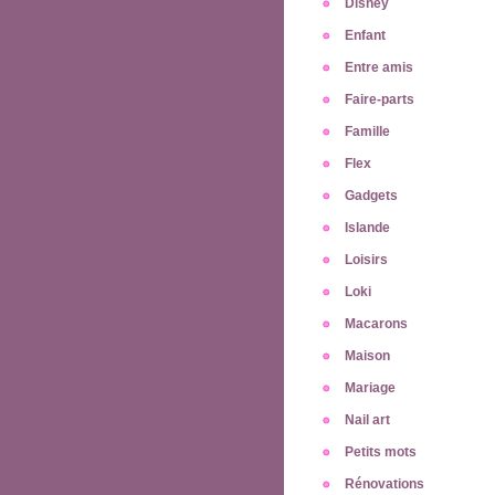
Disney
Enfant
Entre amis
Faire-parts
Famille
Flex
Gadgets
Islande
Loisirs
Loki
Macarons
Maison
Mariage
Nail art
Petits mots
Rénovations