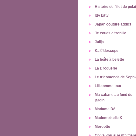
Histoire de fil et de pola
Itty bitty
Japan couture addict
Je couds citronille
Julija
Kaléïdoscope
La boîte à belette
La Droguerie
Le tricomonde de Sophi
Lili comme tout
Ma cabane au fond du
jardin
Madame Dé
Mademoiselle K
Mercotte
On va voir si je m'y tien