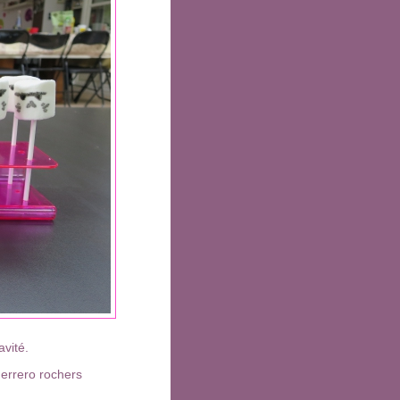
avité.
Ferrero rochers