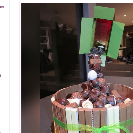
ine
e
s