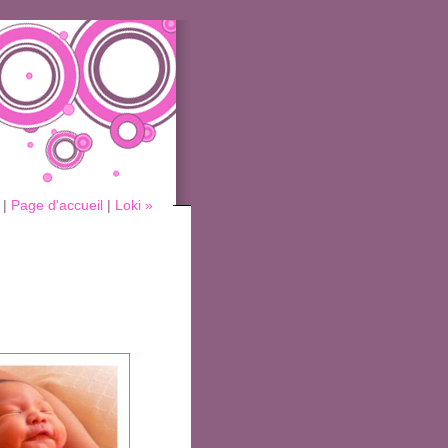
|
Page d'accueil
|
Loki »