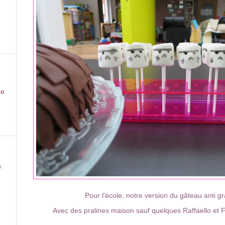
co
:
Pour l'école, notre version du gâteau anti gr
Avec des pralines maison sauf quelques Raffaello et 