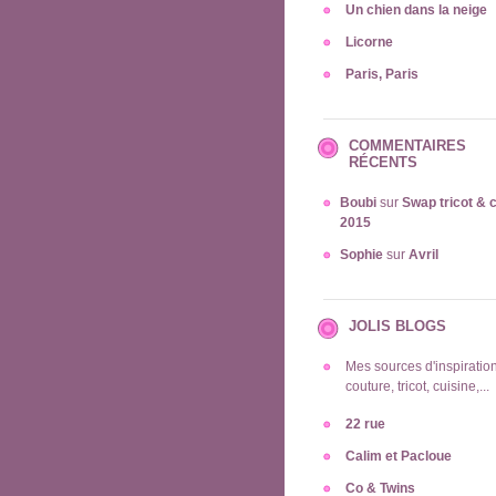
Un chien dans la neige
Licorne
Paris, Paris
COMMENTAIRES
RÉCENTS
Boubi
sur
Swap tricot & 
2015
Sophie
sur
Avril
JOLIS BLOGS
Mes sources d'inspiration
couture, tricot, cuisine,...
22 rue
Calim et Pacloue
Co & Twins