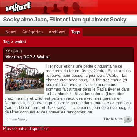
Sooky aime Jean, Elliot et Liam qui aiment Sooky qui aime Jean...
Notes
Catégories
Archives
Tags
Tag > walibi
23/08/2010
Meeting DCP à Walibi
Hier nous étions une petite cinquantaine de
membres du forum Disney Central Plaza à nous
retrouver pour passer la journée à Walibi. La
chance était avec nous, il a fait très chaud (et
sec) et c'est avec plaisir que nous nous
sommes fait arroser dans le Radja river et dans
le Flashback ! Sans les enfants (Liam était
chez mammy et Elliot est parti en vacances avec mes parents en
Normandie), nous avons pu suivre le groupe dans toutes les attractions
(sauf la Dalton terror et Buzz saw)... Une bonne journée en compagnie
de têtes connues et des nouvelles rencontres, on...
Lire la suite
0
Écrit par
Sooky
Plus de notes disponibles.