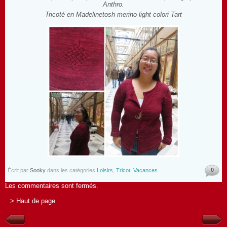
Anthro.
Tricoté en Madelinetosh merino light colori Tart
0
Écrit par
Sooky
dans les catégories
Loisirs
,
Tricot
,
Vacances
Les commentaires sont fermés.
> Haut de page