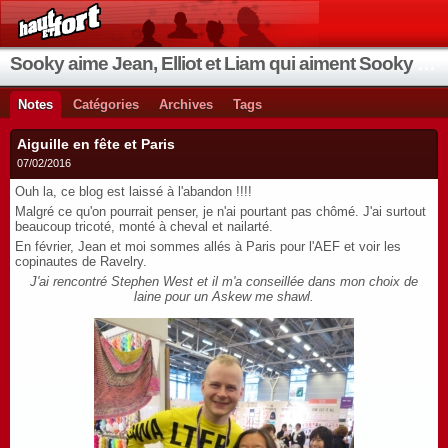
Sooky aime Jean, Elliot et Liam qui aiment Sooky qui aime Jean...
Notes
Catégories
Archives
Tags
Aiguille en fête et Paris
07/02/2016
Ouh la, ce blog est laissé à l'abandon !!!!
Malgré ce qu'on pourrait penser, je n'ai pourtant pas chômé. J'ai surtout
beaucoup tricoté, monté à cheval et nailarté.
En février, Jean et moi sommes allés à Paris pour l'AEF et voir les
copinautes de Ravelry.
J'ai rencontré Stephen West et il m'a conseillée dans mon choix de
laine pour un Askew me shawl.