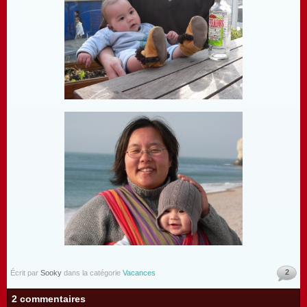
2
Écrit par
Sooky
dans la catégorie
Vacances
2 commentaires