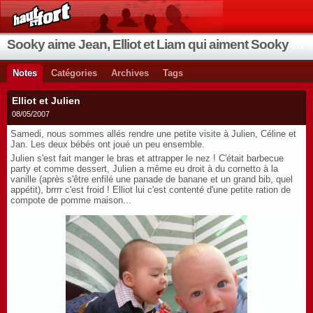
Sooky aime Jean, Elliot et Liam qui aiment Sooky qui aime Jean...
Notes
Catégories
Archives
Tags
Elliot et Julien
08/05/2007
Samedi, nous sommes allés rendre une petite visite à Julien, Céline et
Jan. Les deux bébés ont joué un peu ensemble.
Julien s'est fait manger le bras et attrapper le nez ! C'était barbecue
party et comme dessert, Julien a même eu droit à du cornetto à la
vanille (après s'être enfilé une panade de banane et un grand bib, quel
appétit), brrrr c'est froid ! Elliot lui c'est contenté d'une petite ration de
compote de pomme maison...