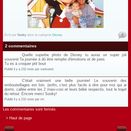
2
Écrit par
Sooky
dans la catégorie
Disney
2 commentaires
Quelle superbe photo de Disney tu auras un super joli
souvenir.Ta journée à dû être remplie d'émotions et de joies.
Tu es à croquer ptit bout
Publié il y a 232 mois par sanivand.
Répondre à ce commentaire
C'était vraiment une belle journée! Le souvenir des
embouteillages est loin. (enfin, c'est plus facile à dire pour moi qui ai
dormi, callée entre les 2 maxi-cosi et leurs bébé respectis, tout le trajet
du retour. Encore merci Sooky!
Publié il y a 232 mois par riri.
Répondre à ce commentaire
Les commentaires sont fermés.
> Haut de page