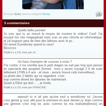
3
Écrit par
Sooky
dans la catégorie
Disney
3 commentaires
Quelle belle journée!
Je vois que tu as trouvé le moyen de montrer le vidéos! Cool! J'ai
essayé ton site megaupload mais suis un peu clinche en informatique,
et j'ai toujours peur de faire des bêtises avec le pc...
On remet Eurodisney quand tu veux!
Bizzzzzz
Publié il y a 231 mois par riri.
Répondre à ce commentaire
Un futut champion de courses à moto ?
Par contre, il me semble que le petit dragon ne sait pas trop quoi penser
du spectacle des poupées (formid.. nous y avons voyagé 2 X de suite
tellement LYNN à 4 ans - et nous - avions trouvé celà merveilleux).
La photo des 2 bébés qui se regardent :c'est
trop comme disent les djeunes de maintenant.
Quant à Elliot qui dort.......je fonds.
Publié il y a 231 mois par FRANCINE.
Répondre à ce commentaire
waouuh tu ni ait pas qu'une seul a eurodisney toi ,j'avoue
c'est genial jy suis allé pour la premiere en aout dernier j'y etais comme
une gemine c'est trop bo avec comme toi ma louloutte(6mois) en